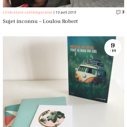
3
C
Littérature contemporaine
10 avril 2019
Sujet inconnu – Loulou Robert
9
/ 10