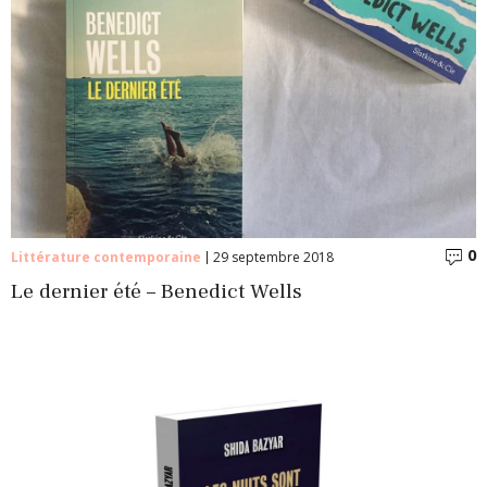
0
C
Littérature contemporaine
29 septembre 2018
Le dernier été – Benedict Wells