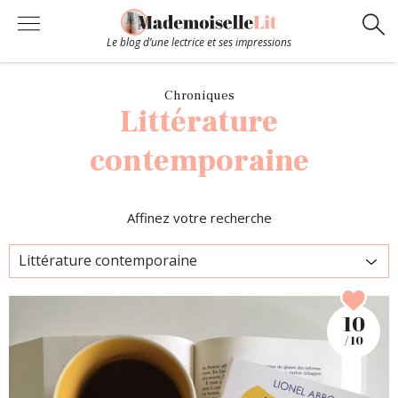
Le blog d’une lectrice et ses impressions
Chroniques
Chroniques
Littérature
Coups de coeur
contemporaine
Hors-Série
Affinez votre recherche
Bibliothèque
Contact
10
/ 10