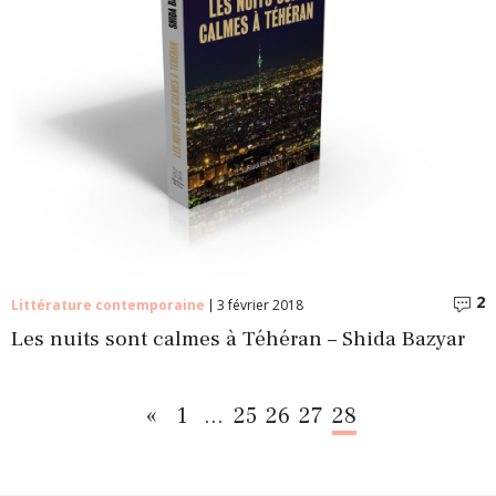
2
C
Littérature contemporaine
3 février 2018
Les nuits sont calmes à Téhéran – Shida Bazyar
«
1
…
25
26
27
28
Précédent