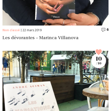
6
C
Non classé
22 mars 2019
Les dévorantes – Marinca Villanova
10
/ 10