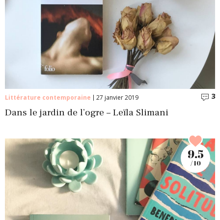
3
C
Littérature contemporaine
27 janvier 2019
Dans le jardin de l’ogre – Leïla Slimani
9.5
/ 10