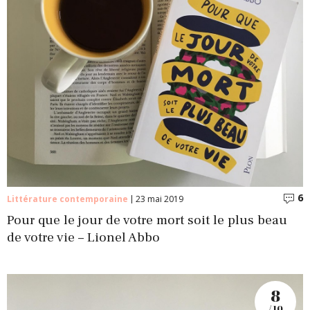
6
C
Littérature contemporaine
23 mai 2019
Pour que le jour de votre mort soit le plus beau
de votre vie – Lionel Abbo
8
/ 10