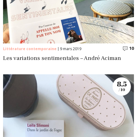
10
C
Littérature contemporaine
9 mars 2019
Les variations sentimentales – André Aciman
8.5
/ 10