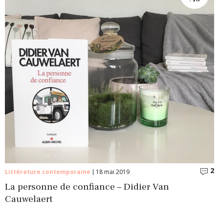
2
C
Littérature contemporaine
18 mai 2019
La personne de confiance – Didier Van
Cauwelaert