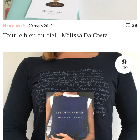
29
C
Non classé
29 mars 2019
Tout le bleu du ciel – Mélissa Da Costa
9
/ 10