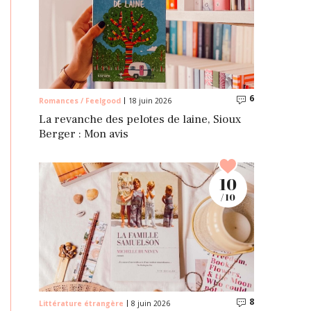
6
Commentaire
Romances / Feelgood
18 juin 2026
La revanche des pelotes de laine, Sioux
Berger : Mon avis
10
/ 10
8
Commentaire
Littérature étrangère
8 juin 2026