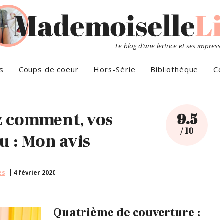
Le blog d’une lectrice et ses impres
s
Coups de coeur
Hors-Série
Bibliothèque
C
ez comment, vos
9.5
/ 10
au : Mon avis
es
4 février 2020
Quatrième de couverture :