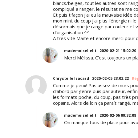
blancs/beiges, tout les autres sont rang
compliqué a ranger, le résultat ne me c
Et puis t'façon j'ai eu la mauvaise idé
mon mini, du coup j'ai plus l'énergie ni
désormais que je range par couleur et 
d'organisation ^^
A très vite Maïté et encore merci pour c
mademoisellelit
2020-02-21 15:02:20
Merci Mélissa. C'est toujours un plais
Chrystelle Izacard
2020-02-05 23:03:22
Ré
Comme je peux! Pas assez de murs pour 
d'abord par genre puis par auteur, enfin
les formats poche, du coup, pas très prat
copains. Alors de loin ça paraît rangé, m
mademoisellelit
2020-02-06 09:32:08
On manque tous de place pour avoir