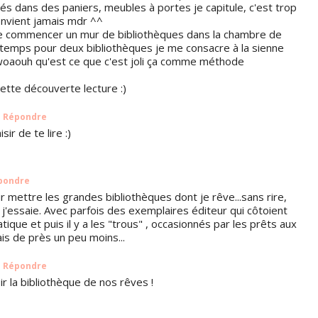
és dans des paniers, meubles à portes je capitule, c'est trop
onvient jamais mdr ^^
e de commencer un mur de bibliothèques dans la chambre de
 le temps pour deux bibliothèques je me consacre à la sienne
woaouh qu'est ce que c'est joli ça comme méthode
ette découverte lecture :)
Répondre
ir de te lire :)
pondre
mettre les grandes bibliothèques dont je rêve...sans rire,
 j'essaie. Avec parfois des exemplaires éditeur qui côtoient
ique et puis il y a les "trous" , occasionnés par les prêts aux
ais de près un peu moins...
Répondre
 la bibliothèque de nos rêves !