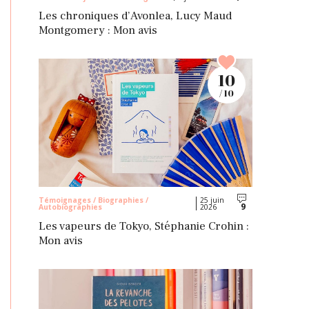
Les chroniques d’Avonlea, Lucy Maud
Montgomery : Mon avis
10
/ 10
Témoignages / Biographies /
25 juin
9
Autobiographies
2026
Commentaires
Les vapeurs de Tokyo, Stéphanie Crohin :
Mon avis