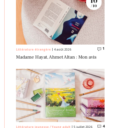
10
/ 10
1
Commentaire
Littérature étrangère
4 août 2026
Madame Hayat, Ahmet Altan : Mon avis
4
Commentaire
Littérature jeunesse / Young adult
5 juillet 2026