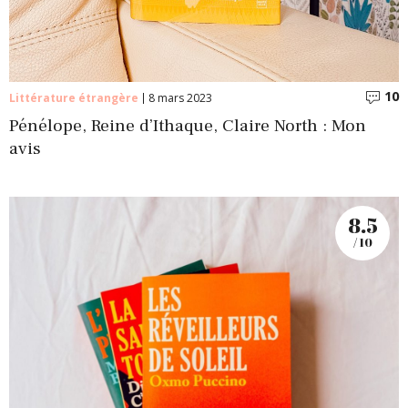
10
C
Littérature étrangère
8 mars 2023
Pénélope, Reine d’Ithaque, Claire North : Mon
avis
8.5
/ 10