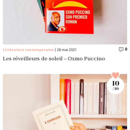
0
C
Littérature contemporaine
28 mai 2021
Les réveilleurs de soleil – Oxmo Puccino
10
/ 10