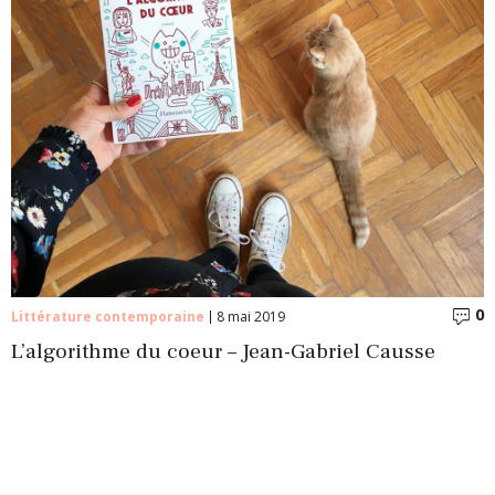
0
C
Littérature contemporaine
8 mai 2019
L’algorithme du coeur – Jean-Gabriel Causse