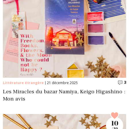
3
C
Littérature étrangère
21 décembre 2025
Les Miracles du bazar Namiya, Keigo Higashino :
Mon avis
10
/ 10