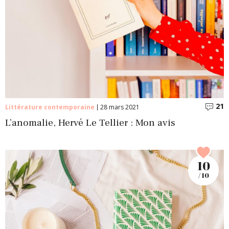
21
C
Littérature contemporaine
28 mars 2021
L’anomalie, Hervé Le Tellier : Mon avis
10
/ 10