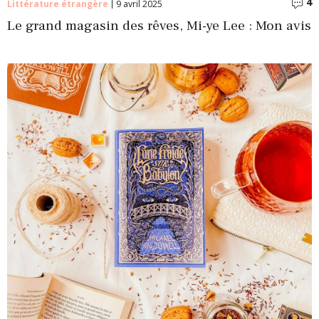
4
C
Littérature étrangère
9 avril 2025
Le grand magasin des rêves, Mi-ye Lee : Mon avis