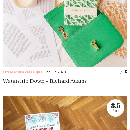
0
C
Littérature classique
22 juin 2020
Watership Down – Richard Adams
8.5
/ 10