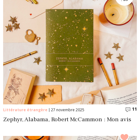
11
C
Littérature étrangère
27 novembre 2025
Zephyr, Alabama, Robert McCammon : Mon avis