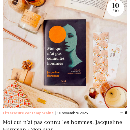
10
/ 10
6
C
Littérature contemporaine
16 novembre 2025
Moi qui n’ai pas connu les hommes, Jacqueline
Harpman : Mon avis