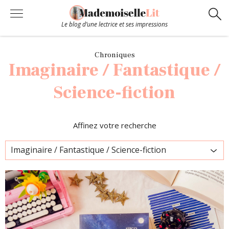
Le blog d’une lectrice et ses impressions
Chroniques
Chroniques
Imaginaire / Fantastique /
Coups de coeur
Science-fiction
Hors-Série
Affinez votre recherche
Bibliothèque
Contact