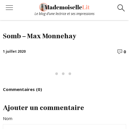
Le blog d’une lectrice et ses impressions
Chroniques
Somb – Max Monnehay
Coups de coeur
0
1 juillet 2020
C
Hors-Série
Bibliothèque
Commentaires (0)
Contact
Ajouter un commentaire
Nom