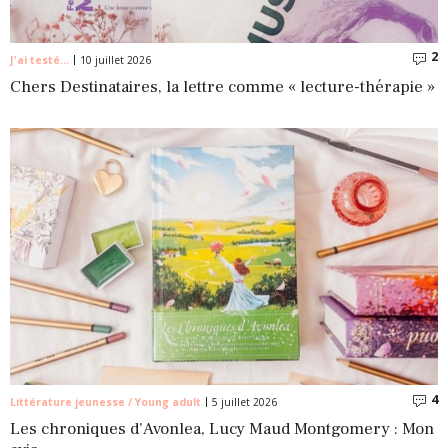
2
C
J'ai testé...
10 juillet 2026
Chers Destinataires, la lettre comme « lecture-thérapie »
4
C
Littérature jeunesse / Young adult
5 juillet 2026
Les chroniques d’Avonlea, Lucy Maud Montgomery : Mon