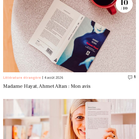
10
/ 10
1
C
Littérature étrangère
4 août 2026
Madame Hayat, Ahmet Altan : Mon avis