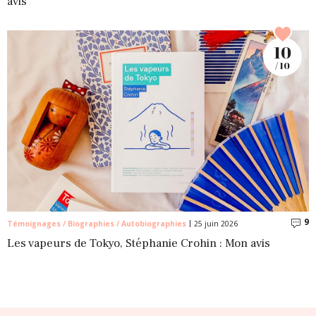
avis
10
/ 10
9
C
Témoignages / Biographies / Autobiographies
25 juin 2026
Les vapeurs de Tokyo, Stéphanie Crohin : Mon avis