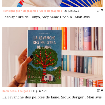
9
C
Témoignages / Biographies / Autobiographies
25 juin 2026
Les vapeurs de Tokyo, Stéphanie Crohin : Mon avis
6
C
Romances / Feelgood
18 juin 2026
La revanche des pelotes de laine, Sioux Berger : Mon avis