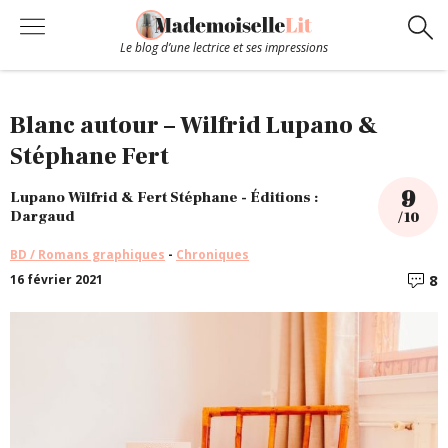
Le blog d’une lectrice et ses impressions
Chroniques
Blanc autour – Wilfrid Lupano &
Stéphane Fert
Coups de coeur
9
Lupano Wilfrid & Fert Stéphane - Éditions :
Dargaud
/ 10
Hors-Série
BD / Romans graphiques
-
Chroniques
8
16 février 2021
C
Bibliothèque
Contact