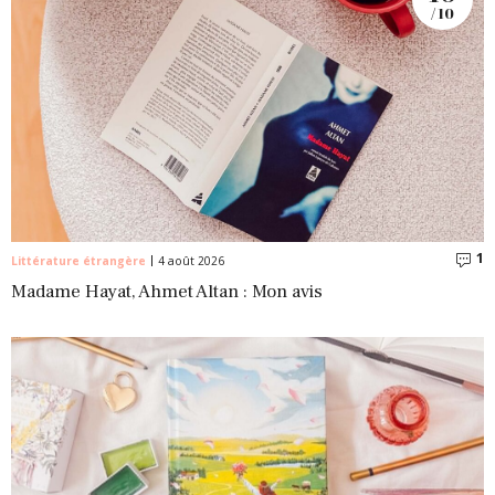
/ 10
1
C
Littérature étrangère
4 août 2026
Madame Hayat, Ahmet Altan : Mon avis