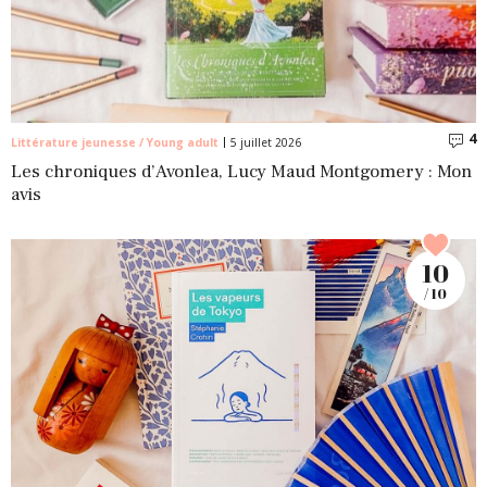
4
C
Littérature jeunesse / Young adult
5 juillet 2026
Les chroniques d’Avonlea, Lucy Maud Montgomery : Mon
avis
10
/ 10