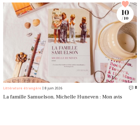
10
/ 10
8
C
Littérature étrangère
8 juin 2026
La famille Samuelson, Michelle Huneven : Mon avis