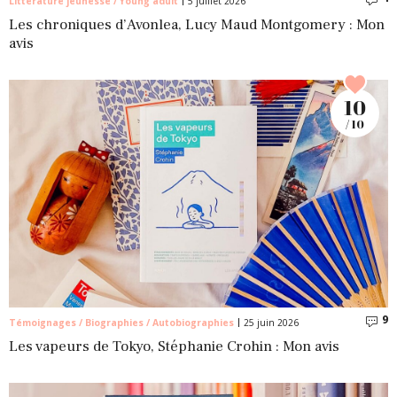
Littérature jeunesse / Young adult
5 juillet 2026
Les chroniques d’Avonlea, Lucy Maud Montgomery : Mon
avis
10
/ 10
9
C
Témoignages / Biographies / Autobiographies
25 juin 2026
Les vapeurs de Tokyo, Stéphanie Crohin : Mon avis