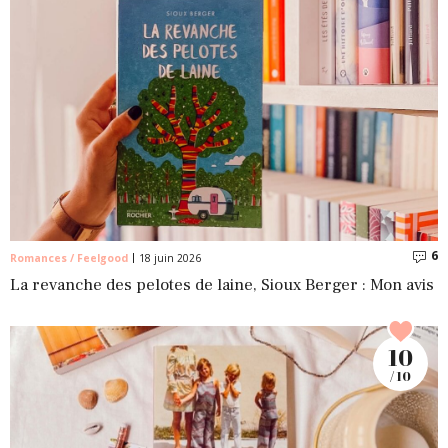
6
C
Romances / Feelgood
18 juin 2026
La revanche des pelotes de laine, Sioux Berger : Mon avis
10
/ 10