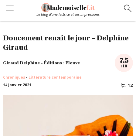
Le blog d’une lectrice et ses impressions
Chroniques
Doucement renaît le jour – Delphine
Giraud
Coups de coeur
7.5
Giraud Delphine - Éditions : Fleuve
/ 10
Hors-Série
Chroniques
-
Littérature contemporaine
12
14 janvier 2021
C
Bibliothèque
Contact