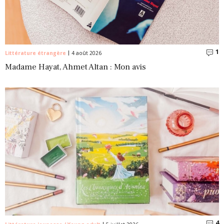
1
C
Littérature étrangère
4 août 2026
Madame Hayat, Ahmet Altan : Mon avis
4
C