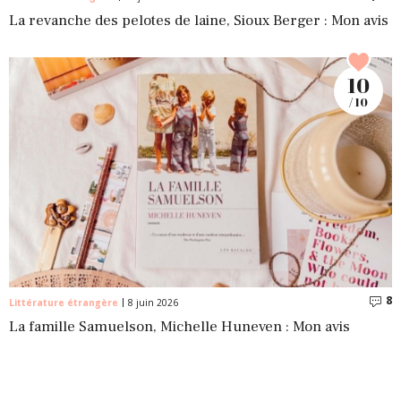
La revanche des pelotes de laine, Sioux Berger : Mon avis
10
/ 10
8
C
Littérature étrangère
8 juin 2026
La famille Samuelson, Michelle Huneven : Mon avis