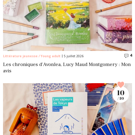
4
C
Littérature jeunesse / Young adult
5 juillet 2026
Les chroniques d’Avonlea, Lucy Maud Montgomery : Mon
avis
10
/ 10