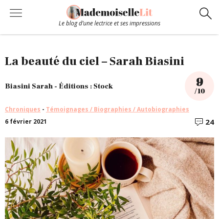
Le blog d’une lectrice et ses impressions
Chroniques
La beauté du ciel – Sarah Biasini
9
Coups de coeur
Biasini Sarah - Éditions : Stock
/ 10
Chroniques
-
Témoignages / Biographies / Autobiographies
Hors-Série
24
6 février 2021
C
Bibliothèque
Contact