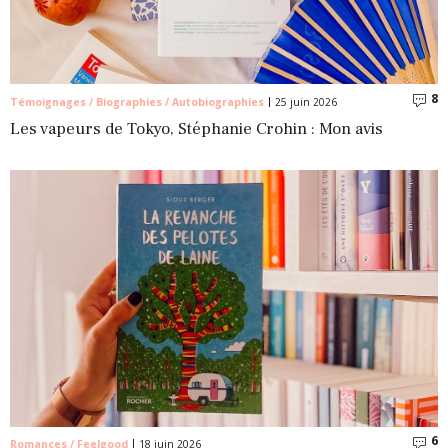
8
C
Témoignages / Biographies / Autobiographies
25 juin 2026
Les vapeurs de Tokyo, Stéphanie Crohin : Mon avis
6
C
Romances / Feelgood
18 juin 2026