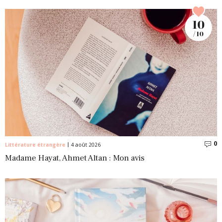
10
/ 10
0
C
Littérature étrangère
4 août 2026
Madame Hayat, Ahmet Altan : Mon avis