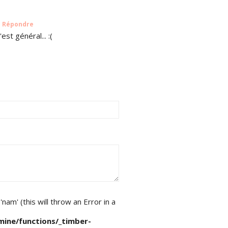
Répondre
est général... :(
am' (this will throw an Error in a
ine/functions/_timber-