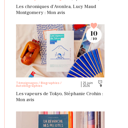
Les chroniques d’Avonlea, Lucy Maud
Montgomery : Mon avis
10
/ 10
Témoignages / Biographies /
25 juin
9
Autobiographies
2026
Commentaires
Les vapeurs de Tokyo, Stéphanie Crohin :
Mon avis