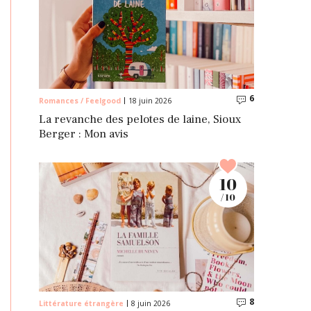
6
Commentaire
Romances / Feelgood
18 juin 2026
La revanche des pelotes de laine, Sioux
Berger : Mon avis
10
/ 10
8
Commentaire
Littérature étrangère
8 juin 2026