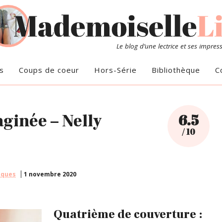
Le blog d’une lectrice et ses impres
s
Coups de coeur
Hors-Série
Bibliothèque
C
aginée – Nelly
6.5
/ 10
iques
1 novembre 2020
Quatrième de couverture :