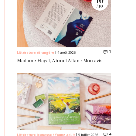
10
/ 10
1
Commentaire
Littérature étrangère
4 août 2026
Madame Hayat, Ahmet Altan : Mon avis
4
Commentaire
Littérature jeunesse / Young adult
5 juillet 2026