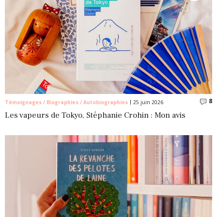
8
C
Témoignages / Biographies / Autobiographies
25 juin 2026
Les vapeurs de Tokyo, Stéphanie Crohin : Mon avis