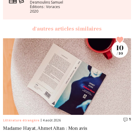
Desmoulins Samuel
Éditions : Voraces
2020
d'autres articles similaires
10
/ 10
1
C
Littérature étrangère
4 août 2026
Madame Hayat, Ahmet Altan : Mon avis