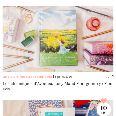
4
C
Littérature jeunesse / Young adult
5 juillet 2026
Les chroniques d’Avonlea, Lucy Maud Montgomery : Mon
avis
10
/ 10