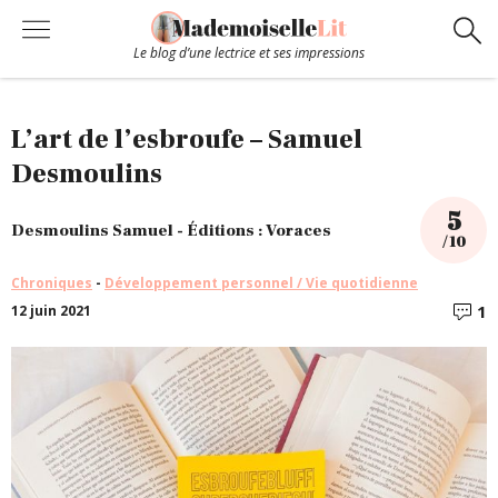
Le blog d’une lectrice et ses impressions
Chroniques
L’art de l’esbroufe – Samuel
Desmoulins
Coups de coeur
5
Desmoulins Samuel - Éditions : Voraces
/ 10
Hors-Série
Chroniques
-
Développement personnel / Vie quotidienne
1
12 juin 2021
C
Bibliothèque
Contact