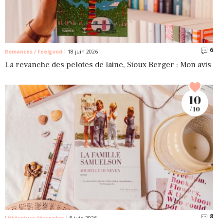
6
C
Romances / Feelgood
18 juin 2026
La revanche des pelotes de laine, Sioux Berger : Mon avis
10
/ 10
8
C
Littérature étrangère
8 juin 2026