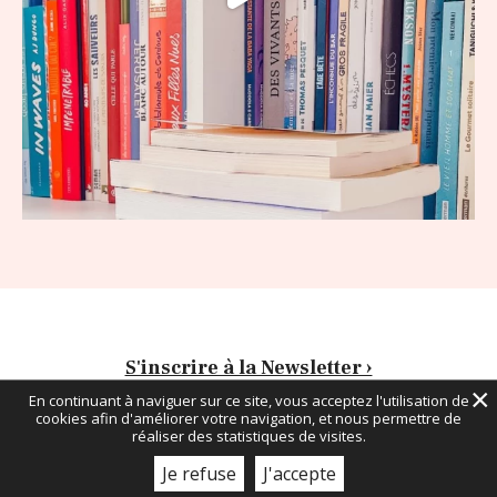
S'inscrire à la Newsletter ›
×
En continuant à naviguer sur ce site, vous acceptez l'utilisation de
cookies afin d'améliorer votre navigation, et nous permettre de
Mentions légales
Gestion des Cookies
réaliser des statistiques de visites.
Suivez-moi sur :
Je refuse
J'accepte