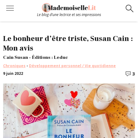
Le blog d’une lectrice et ses impressions
Chroniques
Le bonheur d’être triste, Susan Cain :
Mon avis
Coups de coeur
Cain Susan - Éditions : Leduc
Chroniques
-
Développement personnel / Vie quotidienne
Hors-Série
3
9 juin 2022
C
Bibliothèque
Contact