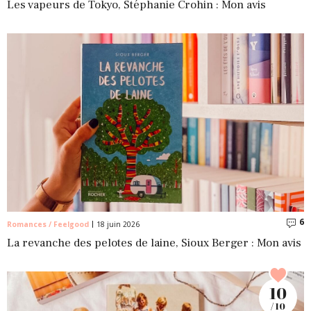
Les vapeurs de Tokyo, Stéphanie Crohin : Mon avis
6
C
Romances / Feelgood
18 juin 2026
La revanche des pelotes de laine, Sioux Berger : Mon avis
10
/ 10