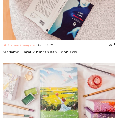
1
C
Littérature étrangère
4 août 2026
Madame Hayat, Ahmet Altan : Mon avis