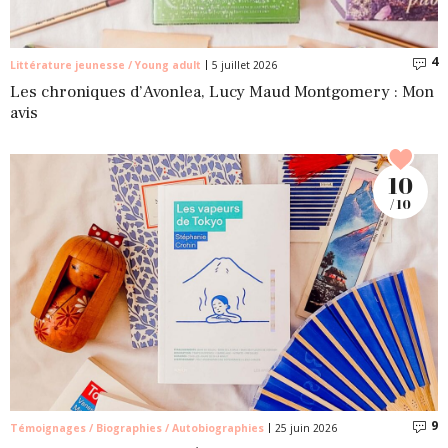
4
C
Littérature jeunesse / Young adult
5 juillet 2026
Les chroniques d’Avonlea, Lucy Maud Montgomery : Mon
avis
10
/ 10
9
C
Témoignages / Biographies / Autobiographies
25 juin 2026