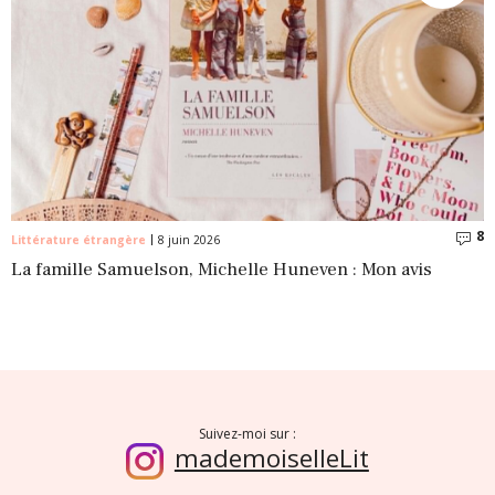
8
C
Littérature étrangère
8 juin 2026
La famille Samuelson, Michelle Huneven : Mon avis
Suivez-moi sur :
mademoiselleLit