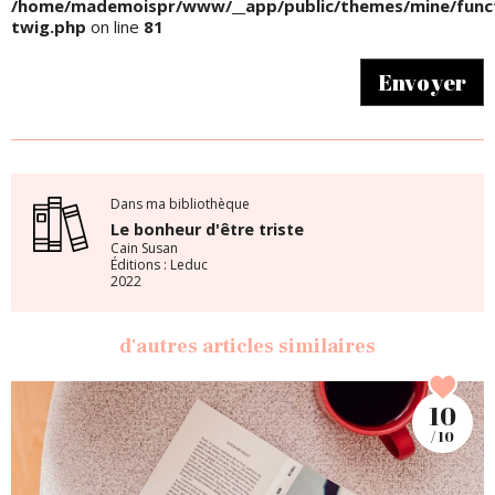
/home/mademoispr/www/__app/public/themes/mine/funct
twig.php
on line
81
Envoyer
Dans ma bibliothèque
Le bonheur d'être triste
Cain Susan
Éditions : Leduc
2022
d'autres articles similaires
10
/ 10