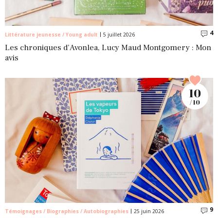
4
C
Littérature jeunesse / Young adult
5 juillet 2026
Les chroniques d’Avonlea, Lucy Maud Montgomery : Mon
avis
10
/ 10
9
C
Témoignages / Biographies / Autobiographies
25 juin 2026