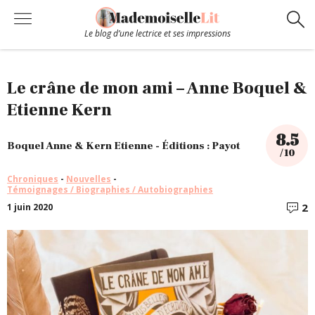
Le blog d’une lectrice et ses impressions
Chroniques
Le crâne de mon ami – Anne Boquel &
Etienne Kern
Coups de coeur
8.5
Boquel Anne & Kern Etienne - Éditions : Payot
/ 10
Hors-Série
Chroniques
-
Nouvelles
-
Témoignages / Biographies / Autobiographies
Bibliothèque
2
1 juin 2020
C
Contact