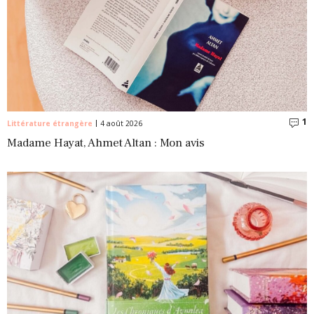
1
C
Littérature étrangère
4 août 2026
Madame Hayat, Ahmet Altan : Mon avis