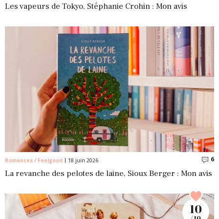
Les vapeurs de Tokyo, Stéphanie Crohin : Mon avis
6
C
Romances / Feelgood
18 juin 2026
La revanche des pelotes de laine, Sioux Berger : Mon avis
10
/ 10