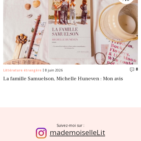
8
C
Littérature étrangère
8 juin 2026
La famille Samuelson, Michelle Huneven : Mon avis
Suivez-moi sur :
mademoiselleLit