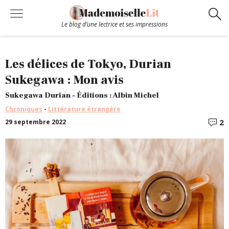
Le blog d’une lectrice et ses impressions
Chroniques
Les délices de Tokyo, Durian
Sukegawa : Mon avis
Coups de coeur
Sukegawa Durian - Éditions : Albin Michel
Chroniques
-
Littérature étrangère
Hors-Série
2
29 septembre 2022
C
Bibliothèque
Contact