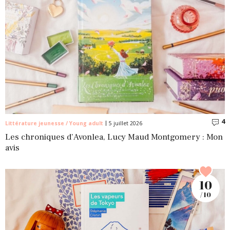
4
C
Littérature jeunesse / Young adult
5 juillet 2026
Les chroniques d’Avonlea, Lucy Maud Montgomery : Mon
avis
10
/ 10