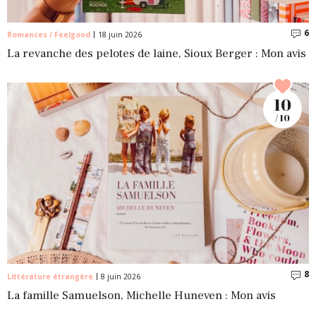
6
C
Romances / Feelgood
18 juin 2026
La revanche des pelotes de laine, Sioux Berger : Mon avis
10
/ 10
8
C
Littérature étrangère
8 juin 2026
La famille Samuelson, Michelle Huneven : Mon avis