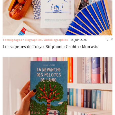
9
C
Témoignages / Biographies / Autobiographies
25 juin 2026
Les vapeurs de Tokyo, Stéphanie Crohin : Mon avis