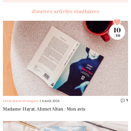
d'autres articles similaires
10
/ 10
1
C
Littérature étrangère
4 août 2026
Madame Hayat, Ahmet Altan : Mon avis