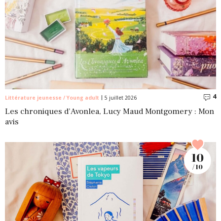
4
C
Littérature jeunesse / Young adult
5 juillet 2026
Les chroniques d’Avonlea, Lucy Maud Montgomery : Mon
avis
10
/ 10