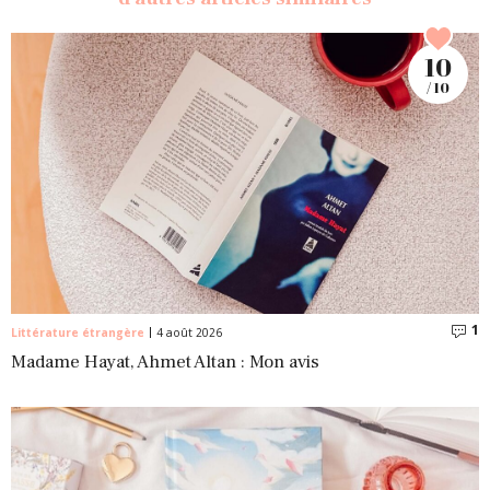
10
/ 10
1
C
Littérature étrangère
4 août 2026
Madame Hayat, Ahmet Altan : Mon avis