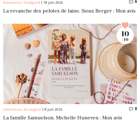
6
C
Romances / Feelgood
18 juin 2026
La revanche des pelotes de laine, Sioux Berger : Mon avis
10
/ 10
8
C
Littérature étrangère
8 juin 2026
La famille Samuelson, Michelle Huneven : Mon avis