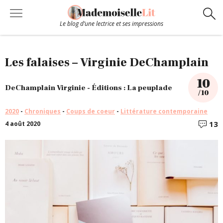
Le blog d’une lectrice et ses impressions
Chroniques
Les falaises – Virginie DeChamplain
10
Coups de coeur
DeChamplain Virginie - Éditions : La peuplade
/ 10
2020
-
Chroniques
-
Coups de coeur
-
Littérature contemporaine
Hors-Série
13
4 août 2020
C
Bibliothèque
Contact