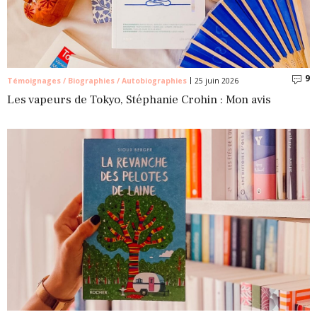
9
C
Témoignages / Biographies / Autobiographies
25 juin 2026
Les vapeurs de Tokyo, Stéphanie Crohin : Mon avis