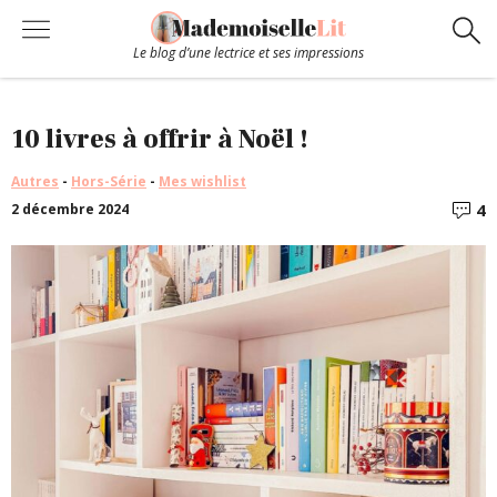
Le blog d’une lectrice et ses impressions
Chroniques
10 livres à offrir à Noël !
Autres
-
Hors-Série
-
Mes wishlist
Coups de coeur
4
2 décembre 2024
C
Hors-Série
Bibliothèque
Contact