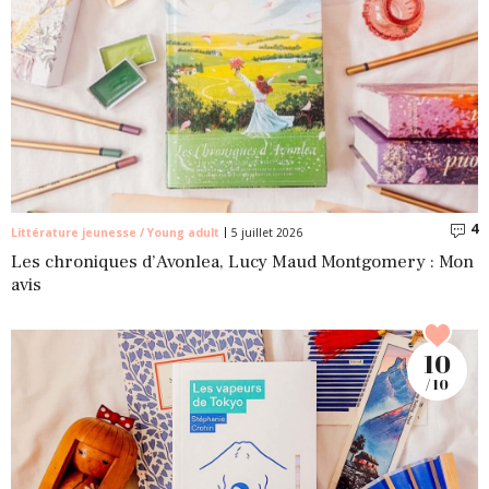
4
C
Littérature jeunesse / Young adult
5 juillet 2026
Les chroniques d’Avonlea, Lucy Maud Montgomery : Mon
avis
10
/ 10