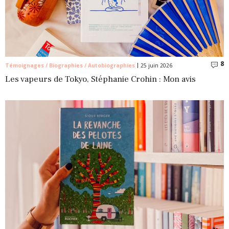
8
C
Témoignages / Biographies / Autobiographies
25 juin 2026
Les vapeurs de Tokyo, Stéphanie Crohin : Mon avis