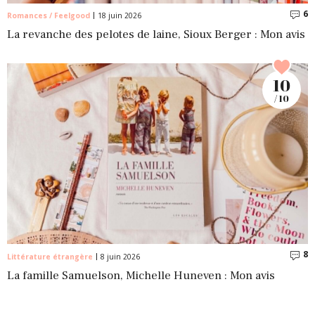
6
C
Romances / Feelgood
18 juin 2026
La revanche des pelotes de laine, Sioux Berger : Mon avis
10
/ 10
8
C
Littérature étrangère
8 juin 2026
La famille Samuelson, Michelle Huneven : Mon avis