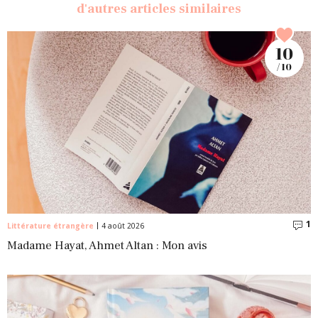
d'autres articles similaires
10
/ 10
1
C
Littérature étrangère
4 août 2026
Madame Hayat, Ahmet Altan : Mon avis