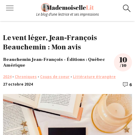
Le blog d’une lectrice et ses impressions
Chroniques
Le vent léger, Jean-François
Beauchemin : Mon avis
Coups de coeur
10
Beauchemin Jean-François - Éditions : Québec
Amérique
/ 10
Hors-Série
2024
-
Chroniques
-
Coups de coeur
-
Littérature étrangère
6
27 octobre 2024
C
Bibliothèque
Contact