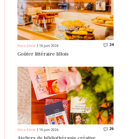
24
Commentaire
Hors-Série
16 juin 2026
Goûter littéraire lillois
26
Commentaire
Hors-Série
16 juin 2026
Ateliers de bibliothérapie créative