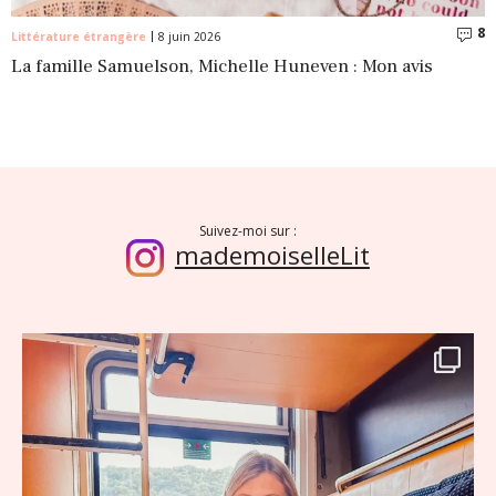
8
C
Littérature étrangère
8 juin 2026
La famille Samuelson, Michelle Huneven : Mon avis
Suivez-moi sur :
mademoiselleLit