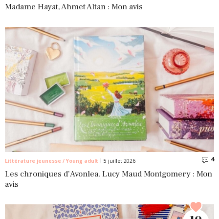
Madame Hayat, Ahmet Altan : Mon avis
4
C
Littérature jeunesse / Young adult
5 juillet 2026
Les chroniques d’Avonlea, Lucy Maud Montgomery : Mon
avis