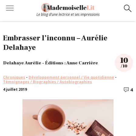
Le blog d’une lectrice et ses impressions
Chroniques
Embrasser l’inconnu – Aurélie
Delahaye
Coups de coeur
10
Delahaye Aurélie - Éditions : Anne Carrière
/ 10
Hors-Série
Chroniques
-
Développement personnel / Vie quotidienne
-
Témoignages / Biographies / Autobiographies
Bibliothèque
4
4 juillet 2019
C
Contact