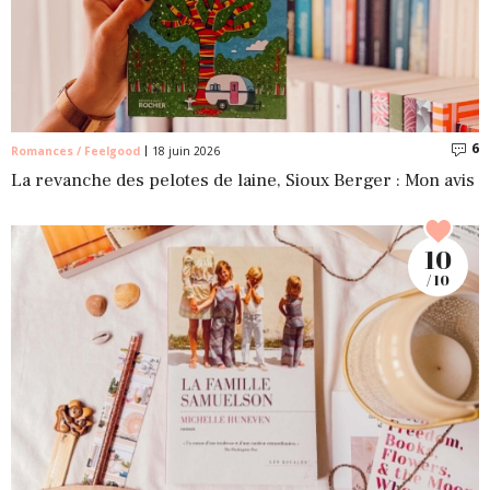
6
C
Romances / Feelgood
18 juin 2026
La revanche des pelotes de laine, Sioux Berger : Mon avis
10
/ 10