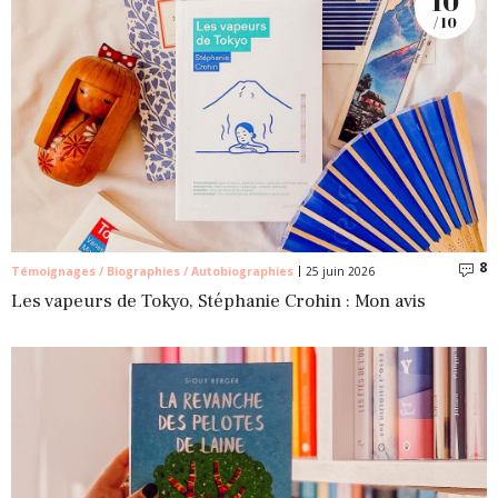
10
/ 10
8
C
Témoignages / Biographies / Autobiographies
25 juin 2026
Les vapeurs de Tokyo, Stéphanie Crohin : Mon avis