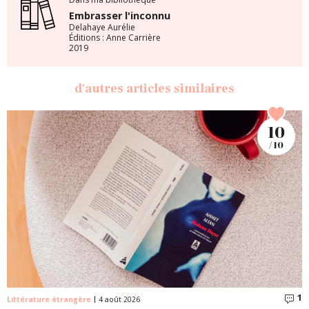
Embrasser l'inconnu
Delahaye Aurélie
Éditions : Anne Carrière
2019
d'autres articles similaires
10
/ 10
1
C
Littérature étrangère
4 août 2026