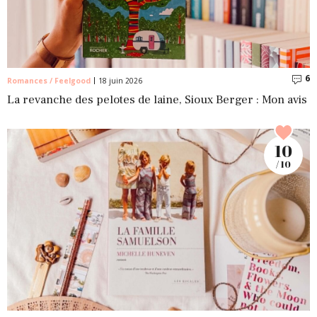
6
C
Romances / Feelgood
18 juin 2026
La revanche des pelotes de laine, Sioux Berger : Mon avis
10
/ 10