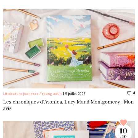
4
C
Littérature jeunesse / Young adult
5 juillet 2026
Les chroniques d’Avonlea, Lucy Maud Montgomery : Mon
avis
10
/ 10