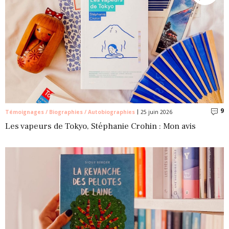
9
C
Témoignages / Biographies / Autobiographies
25 juin 2026
Les vapeurs de Tokyo, Stéphanie Crohin : Mon avis