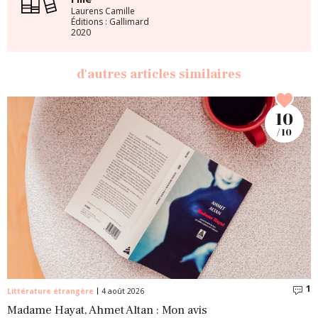
Laurens Camille
Éditions : Gallimard
2020
d'autres articles similaires
10
/ 10
1
C
Littérature étrangère
4 août 2026
Madame Hayat, Ahmet Altan : Mon avis