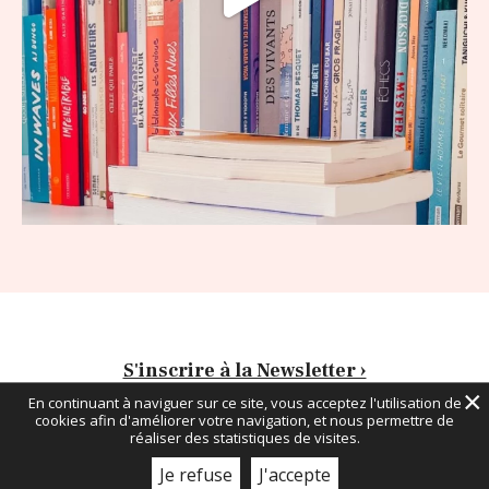
S'inscrire à la Newsletter ›
×
En continuant à naviguer sur ce site, vous acceptez l'utilisation de
cookies afin d'améliorer votre navigation, et nous permettre de
Mentions légales
Gestion des Cookies
réaliser des statistiques de visites.
Suivez-moi sur :
Je refuse
J'accepte