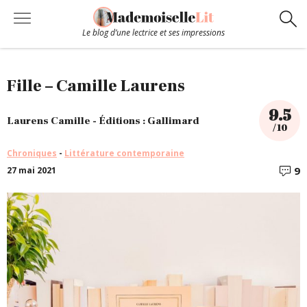
Le blog d’une lectrice et ses impressions
Chroniques
Fille – Camille Laurens
9.5
Coups de coeur
Laurens Camille - Éditions : Gallimard
/ 10
Chroniques
-
Littérature contemporaine
Hors-Série
9
27 mai 2021
C
Bibliothèque
Contact