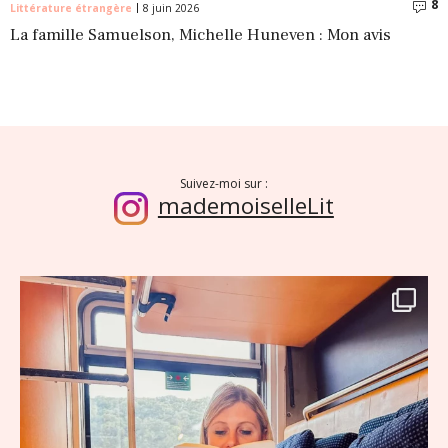
8
C
Littérature étrangère
8 juin 2026
La famille Samuelson, Michelle Huneven : Mon avis
Suivez-moi sur :
mademoiselleLit