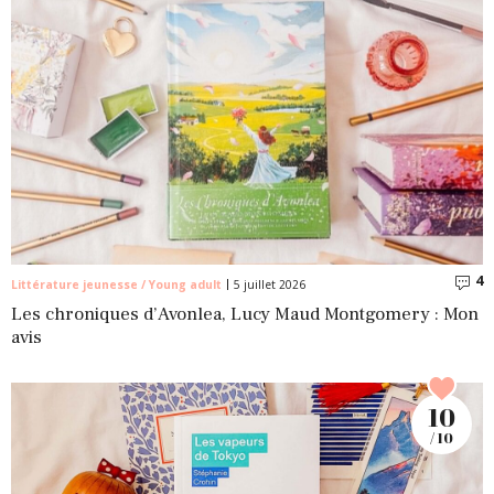
4
C
Littérature jeunesse / Young adult
5 juillet 2026
Les chroniques d’Avonlea, Lucy Maud Montgomery : Mon
avis
10
/ 10