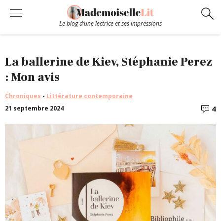
Le blog d’une lectrice et ses impressions
Chroniques
La ballerine de Kiev, Stéphanie Perez
: Mon avis
Coups de coeur
Chroniques
-
Littérature contemporaine
4
21 septembre 2024
C
Hors-Série
Bibliothèque
Contact