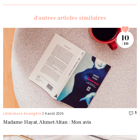
d'autres articles similaires
10
/ 10
1
C
Littérature étrangère
4 août 2026
Madame Hayat, Ahmet Altan : Mon avis