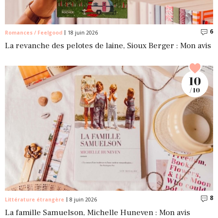
6
C
Romances / Feelgood
18 juin 2026
La revanche des pelotes de laine, Sioux Berger : Mon avis
10
/ 10
8
C
Littérature étrangère
8 juin 2026
La famille Samuelson, Michelle Huneven : Mon avis