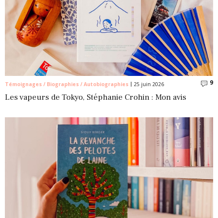
9
C
Témoignages / Biographies / Autobiographies
25 juin 2026
Les vapeurs de Tokyo, Stéphanie Crohin : Mon avis