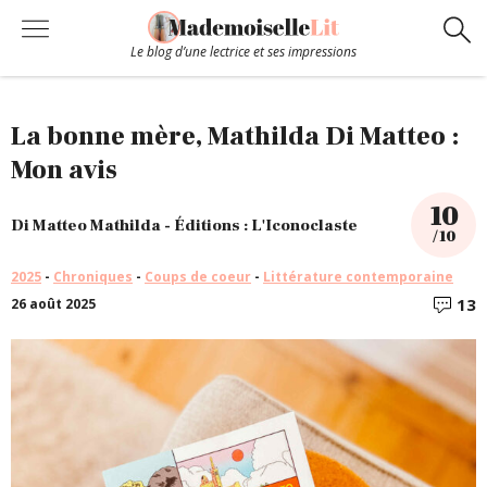
Le blog d’une lectrice et ses impressions
Chroniques
La bonne mère, Mathilda Di Matteo :
Mon avis
Coups de coeur
10
Di Matteo Mathilda - Éditions : L'Iconoclaste
/ 10
Hors-Série
2025
-
Chroniques
-
Coups de coeur
-
Littérature contemporaine
13
26 août 2025
C
Bibliothèque
Contact