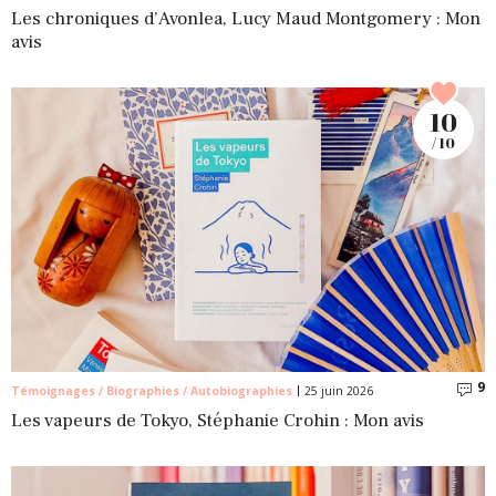
Les chroniques d’Avonlea, Lucy Maud Montgomery : Mon
avis
10
/ 10
9
C
Témoignages / Biographies / Autobiographies
25 juin 2026
Les vapeurs de Tokyo, Stéphanie Crohin : Mon avis