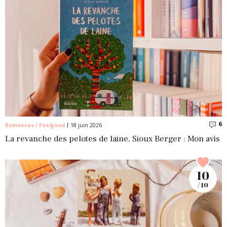
6
C
Romances / Feelgood
18 juin 2026
La revanche des pelotes de laine, Sioux Berger : Mon avis
10
/ 10