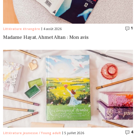
1
C
Littérature étrangère
4 août 2026
Madame Hayat, Ahmet Altan : Mon avis
4
C
Littérature jeunesse / Young adult
5 juillet 2026