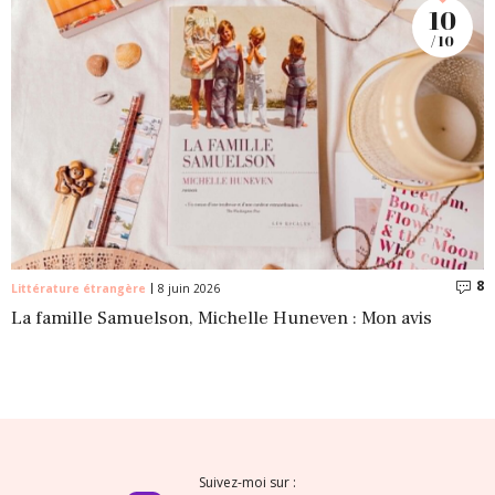
10
/ 10
8
C
Littérature étrangère
8 juin 2026
La famille Samuelson, Michelle Huneven : Mon avis
Suivez-moi sur :