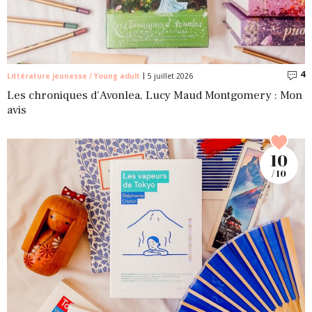
4
C
Littérature jeunesse / Young adult
5 juillet 2026
Les chroniques d’Avonlea, Lucy Maud Montgomery : Mon
avis
10
/ 10