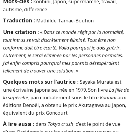
Mots-clés :
konbini, Japon, supermarché, travail,
autisme, différence
Traduction :
Mathilde Tamae-Bouhon
Une citation :
«
Dans ce monde régit par la normalité,
tout intrus se voit discrètement éliminé. Tout être non
conforme doit être écarté. Voilà pourquoi je dois guérir.
Autrement, je serai éliminée par les personnes normales.
J’ai enfin compris pourquoi mes parents désespéraient
tellement de trouver une solution.
»
Quelques mots sur l’autrice :
Sayaka Murata est
une écrivaine japonaise, née en 1979. Son livre
La fille de
la supérette,
paru initialement sous le titre
Konbini
aux
éditions Denoël, a obtenu le prix Akutagawa au Japon,
équivalent du prix Goncourt.
À lire aussi :
dans
Tokyo crush
, c’est le point de vue
d’une Occidentale sur les relations amoureuses au