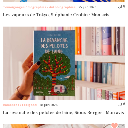
8
C
Témoignages / Biographies / Autobiographies
25 juin 2026
Les vapeurs de Tokyo, Stéphanie Crohin : Mon avis
6
C
Romances / Feelgood
18 juin 2026
La revanche des pelotes de laine, Sioux Berger : Mon avis