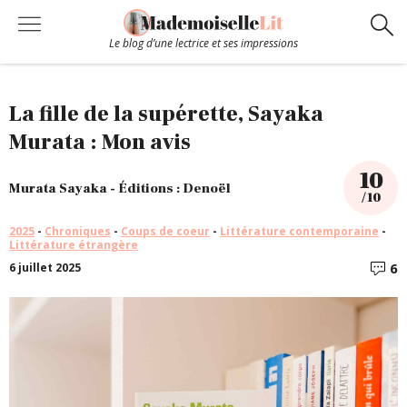
Le blog d’une lectrice et ses impressions
Chroniques
La fille de la supérette, Sayaka
Murata : Mon avis
Coups de coeur
10
Murata Sayaka - Éditions : Denoël
/ 10
Hors-Série
2025
-
Chroniques
-
Coups de coeur
-
Littérature contemporaine
-
Littérature étrangère
Bibliothèque
6
6 juillet 2025
C
Contact