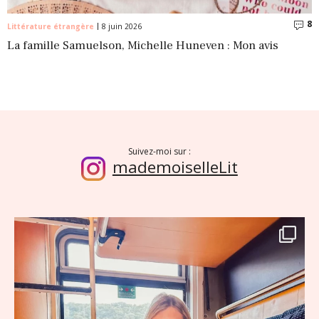
8
C
Littérature étrangère
8 juin 2026
La famille Samuelson, Michelle Huneven : Mon avis
Suivez-moi sur :
mademoiselleLit