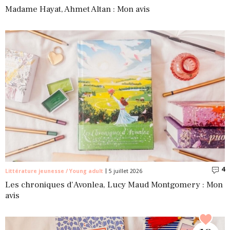
Madame Hayat, Ahmet Altan : Mon avis
4
C
Littérature jeunesse / Young adult
5 juillet 2026
Les chroniques d’Avonlea, Lucy Maud Montgomery : Mon
avis