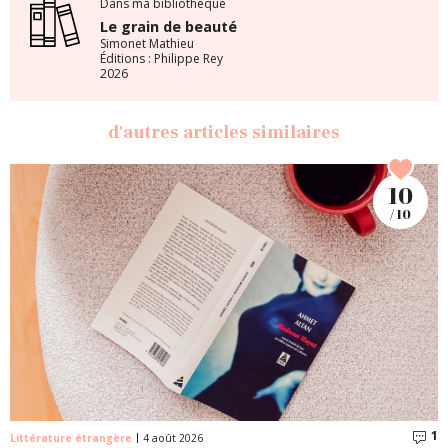
Dans ma bibliothèque
Le grain de beauté
Simonet Mathieu
Éditions : Philippe Rey
2026
d'autres articles similaires
10
/ 10
1
C
Littérature étrangère
4 août 2026