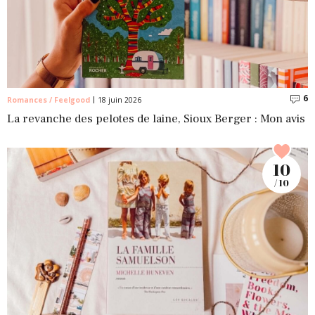
6
C
Romances / Feelgood
18 juin 2026
La revanche des pelotes de laine, Sioux Berger : Mon avis
10
/ 10