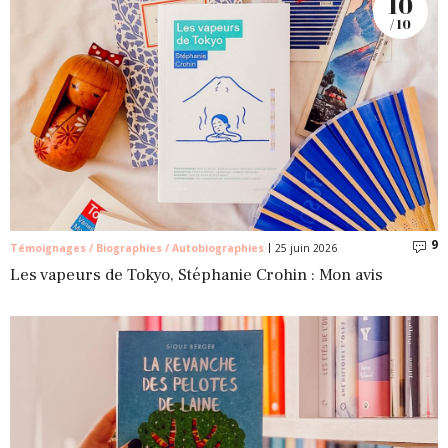
10
/ 10
9
C
Témoignages / Biographies / Autobiographies
25 juin 2026
Les vapeurs de Tokyo, Stéphanie Crohin : Mon avis