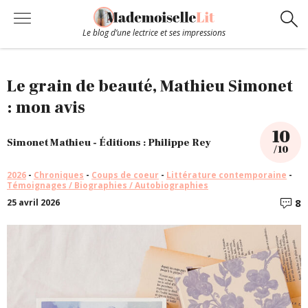
Le blog d’une lectrice et ses impressions
Chroniques
Le grain de beauté, Mathieu Simonet
: mon avis
Coups de coeur
10
Simonet Mathieu - Éditions : Philippe Rey
/ 10
Hors-Série
2026
-
Chroniques
-
Coups de coeur
-
Littérature contemporaine
-
Témoignages / Biographies / Autobiographies
Bibliothèque
8
25 avril 2026
C
Contact