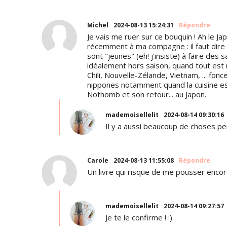
Michel
2024-08-13 15:24:31
Répondre
Je vais me ruer sur ce bouquin ! Ah le J
récemment à ma compagne : il faut dire
sont "jeunes" (eh! j'insiste) à faire des 
idéalement hors saison, quand tout est mo
Chili, Nouvelle-Zélande, Vietnam, ... fon
nippones notamment quand la cuisine es
Nothomb et son retour... au Japon.
mademoisellelit
2024-08-14 09:30:16
Il y a aussi beaucoup de choses per
Carole
2024-08-13 11:55:08
Répondre
Un livre qui risque de me pousser encor
mademoisellelit
2024-08-14 09:27:57
Je te le confirme ! :)