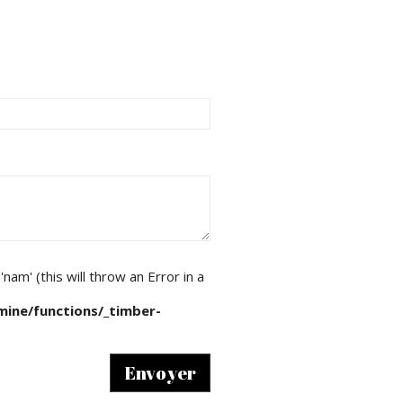
am' (this will throw an Error in a
ine/functions/_timber-
Envoyer