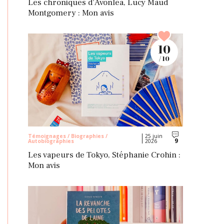
Les chroniques d’Avonlea, Lucy Maud
Montgomery : Mon avis
10
/ 10
Témoignages / Biographies /
25 juin
9
Autobiographies
2026
Commentaires
Les vapeurs de Tokyo, Stéphanie Crohin :
Mon avis