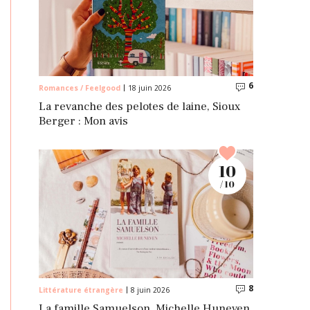
6
Commentaire
Romances / Feelgood
18 juin 2026
La revanche des pelotes de laine, Sioux
Berger : Mon avis
10
/ 10
8
Commentaire
Littérature étrangère
8 juin 2026
La famille Samuelson, Michelle Huneven