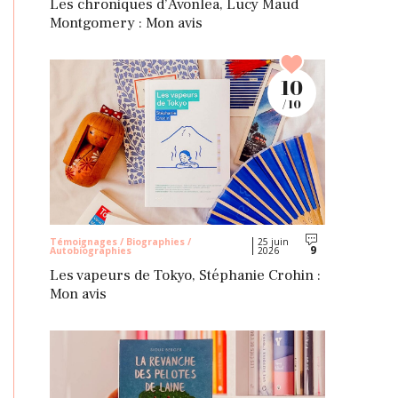
Les chroniques d’Avonlea, Lucy Maud
Montgomery : Mon avis
10
/ 10
Témoignages / Biographies /
25 juin
9
Autobiographies
2026
Commentaires
Les vapeurs de Tokyo, Stéphanie Crohin :
Mon avis