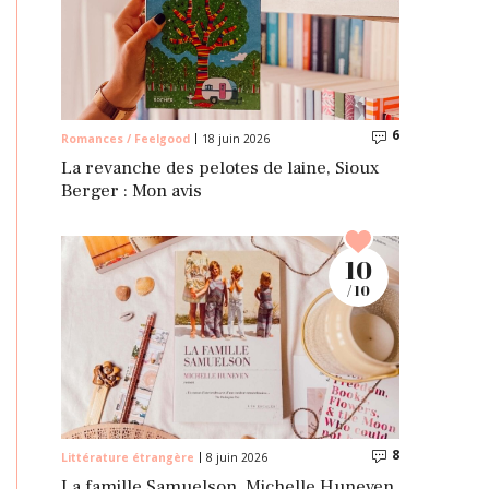
6
Commentaire
Romances / Feelgood
18 juin 2026
La revanche des pelotes de laine, Sioux
Berger : Mon avis
10
/ 10
8
Commentaire
Littérature étrangère
8 juin 2026
La famille Samuelson, Michelle Huneven