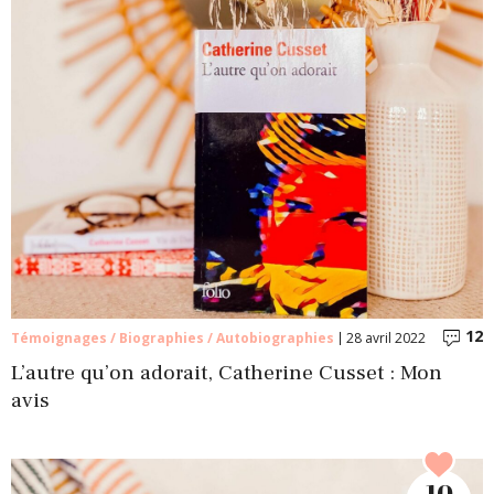
12
C
Témoignages / Biographies / Autobiographies
28 avril 2022
L’autre qu’on adorait, Catherine Cusset : Mon
avis
10