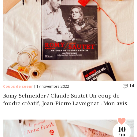
14
C
Coups de coeur
17 novembre 2022
Romy Schneider / Claude Sautet Un coup de
foudre créatif, Jean-Pierre Lavoignat : Mon avis
10
/ 10