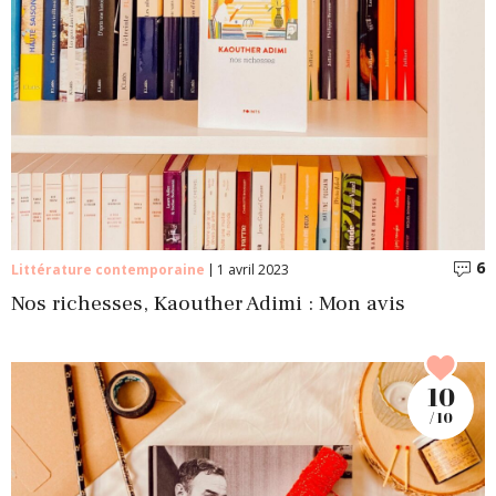
6
C
Littérature contemporaine
1 avril 2023
Nos richesses, Kaouther Adimi : Mon avis
10
/ 10