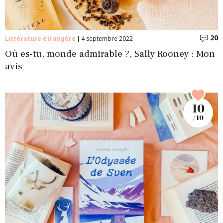
20
C
Littérature étrangère
4 septembre 2022
Où es-tu, monde admirable ?, Sally Rooney : Mon
avis
10
/ 10