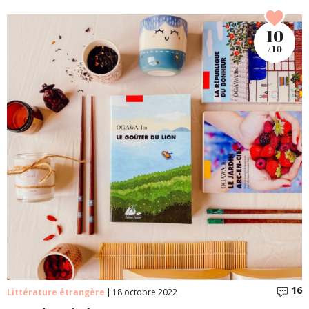
10
/ 10
16
C
Littérature étrangère
18 octobre 2022