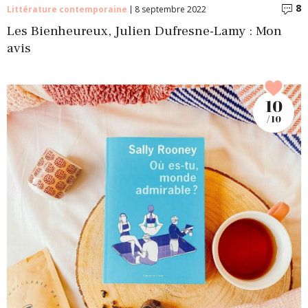
8
C
Littérature contemporaine
8 septembre 2022
Les Bienheureux, Julien Dufresne-Lamy : Mon
avis
10
/ 10