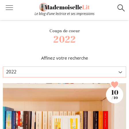
Le blog d’une lectrice et ses impressions
Chroniques
Coups de coeur
2022
Coups de coeur
Affinez votre recherche
Hors-Série
Bibliothèque
10
/ 10
Contact