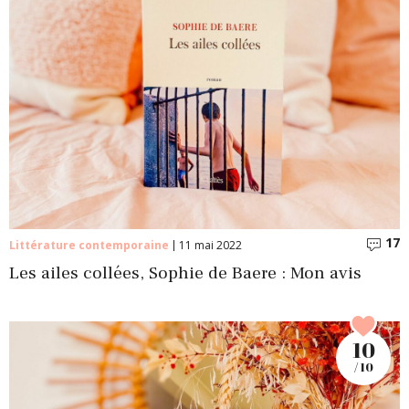
17
C
Littérature contemporaine
11 mai 2022
Les ailes collées, Sophie de Baere : Mon avis
10
/ 10