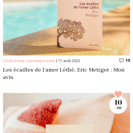
10
C
Littérature contemporaine
11 août 2022
Les écailles de l’amer Léthé, Eric Metzger : Mon
avis
10
/ 10