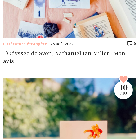
6
C
Littérature étrangère
25 août 2022
L’Odyssée de Sven, Nathaniel Ian Miller : Mon
avis
10
/ 10