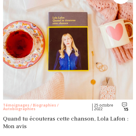
Témoignages / Biographies /
25 octobre
15
Autobiographies
2022
Com
Quand tu écouteras cette chanson, Lola Lafon :
Mon avis