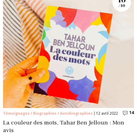
/ 10
14
C
Témoignages / Biographies / Autobiographies
12 avril 2022
La couleur des mots, Tahar Ben Jelloun : Mon
avis