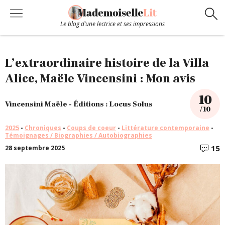
Le blog d’une lectrice et ses impressions
Chroniques
L’extraordinaire histoire de la Villa
Alice, Maële Vincensini : Mon avis
Coups de coeur
10
Vincensini Maële - Éditions : Locus Solus
/ 10
Hors-Série
2025
-
Chroniques
-
Coups de coeur
-
Littérature contemporaine
-
Témoignages / Biographies / Autobiographies
Bibliothèque
15
28 septembre 2025
C
Contact