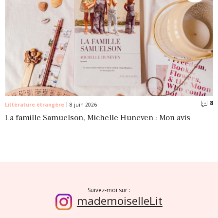
8
C
Littérature étrangère
8 juin 2026
La famille Samuelson, Michelle Huneven : Mon avis
Suivez-moi sur :
mademoiselleLit