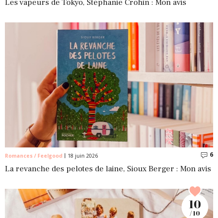
Les vapeurs de Tokyo, Stéphanie Crohin : Mon avis
6
C
Romances / Feelgood
18 juin 2026
La revanche des pelotes de laine, Sioux Berger : Mon avis
10
/ 10