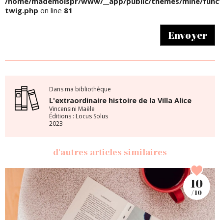
/home/mademoispr/www/__app/public/themes/mine/funct
twig.php
on line
81
Envoyer
Dans ma bibliothèque
L'extraordinaire histoire de la Villa Alice
Vincensini Maële
Éditions : Locus Solus
2023
d'autres articles similaires
10
/ 10