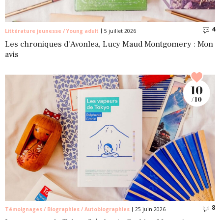
4
C
Littérature jeunesse / Young adult
5 juillet 2026
Les chroniques d’Avonlea, Lucy Maud Montgomery : Mon
avis
10
/ 10
8
C
Témoignages / Biographies / Autobiographies
25 juin 2026