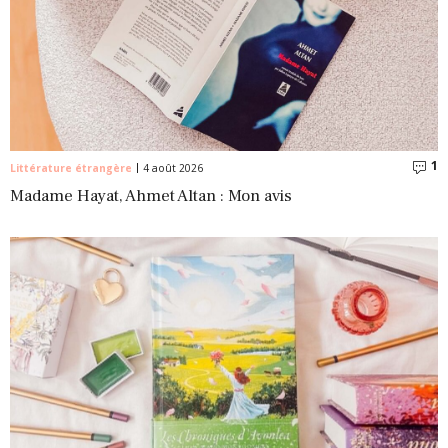
1
C
Littérature étrangère
4 août 2026
Madame Hayat, Ahmet Altan : Mon avis