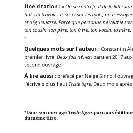
Une citation :
«
On se contrefout de la littérature.
but. Un travail sur soi et sur les mots, pour essaye
et dégueulasse. Parce que personne ne veut le savoi
ton cousin, ton père, ton frère, ton voisin, ta mèr
»
Quelques mots sur l’auteur :
Constantin Ale
premier livre,
Deux fois né
, est paru en 2017 aux
second ouvrage.
À lire aussi :
préfacé par Neige Sinno, l’ouvra
l’écrivais plus haut
Triste tigre
. Deux mois après 
*Dans son ouvrage
Triste tigre
, paru aux édition
du même titre.