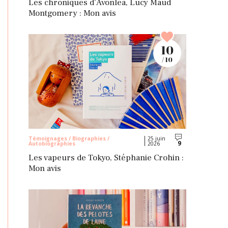
Les chroniques d’Avonlea, Lucy Maud
Montgomery : Mon avis
10
/ 10
Témoignages / Biographies /
25 juin
9
Autobiographies
2026
Commentaires
Les vapeurs de Tokyo, Stéphanie Crohin :
Mon avis