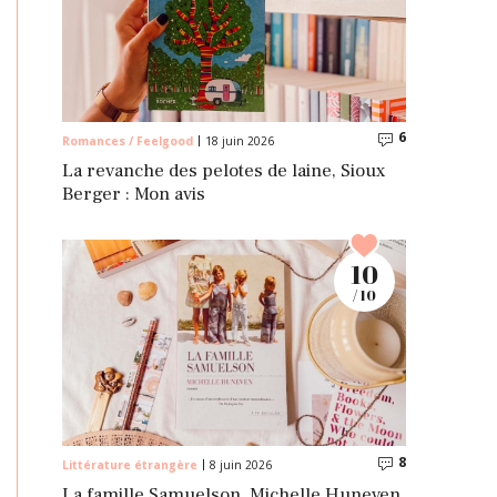
6
Commentaire
Romances / Feelgood
18 juin 2026
La revanche des pelotes de laine, Sioux
Berger : Mon avis
10
/ 10
8
Commentaire
Littérature étrangère
8 juin 2026
La famille Samuelson, Michelle Huneven