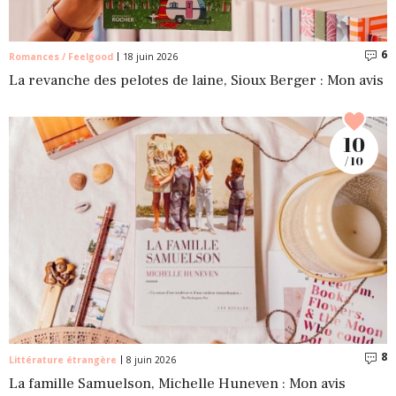
6
C
Romances / Feelgood
18 juin 2026
La revanche des pelotes de laine, Sioux Berger : Mon avis
10
/ 10
8
C
Littérature étrangère
8 juin 2026
La famille Samuelson, Michelle Huneven : Mon avis