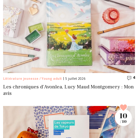
4
C
Littérature jeunesse / Young adult
5 juillet 2026
Les chroniques d’Avonlea, Lucy Maud Montgomery : Mon
avis
10
/ 10