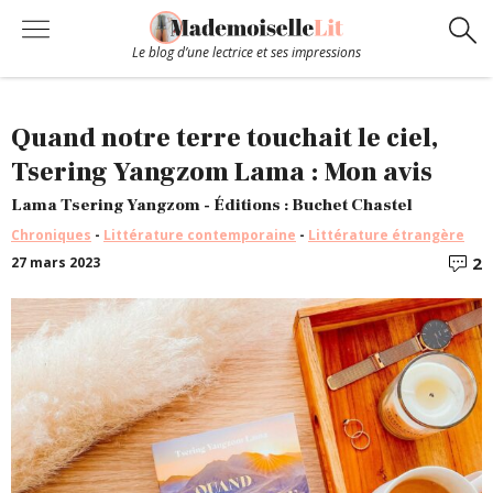
Le blog d’une lectrice et ses impressions
Chroniques
Quand notre terre touchait le ciel,
Tsering Yangzom Lama : Mon avis
Coups de coeur
Lama Tsering Yangzom - Éditions : Buchet Chastel
Chroniques
-
Littérature contemporaine
-
Littérature étrangère
Hors-Série
2
27 mars 2023
C
Bibliothèque
Contact