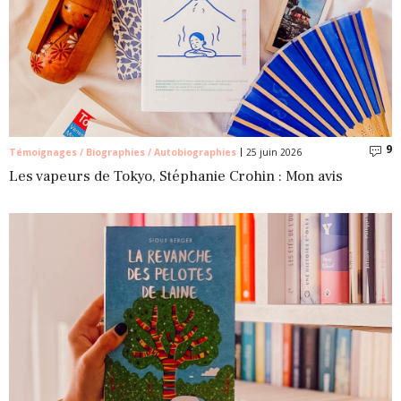
9
C
Témoignages / Biographies / Autobiographies
25 juin 2026
Les vapeurs de Tokyo, Stéphanie Crohin : Mon avis