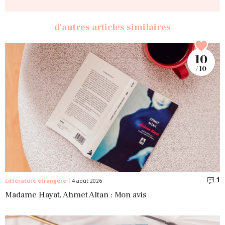
d'autres articles similaires
10
/ 10
1
C
Littérature étrangère
4 août 2026
Madame Hayat, Ahmet Altan : Mon avis