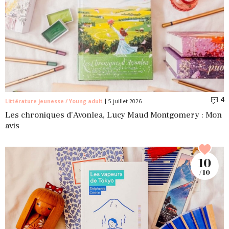
4
C
Littérature jeunesse / Young adult
5 juillet 2026
Les chroniques d’Avonlea, Lucy Maud Montgomery : Mon
avis
10
/ 10