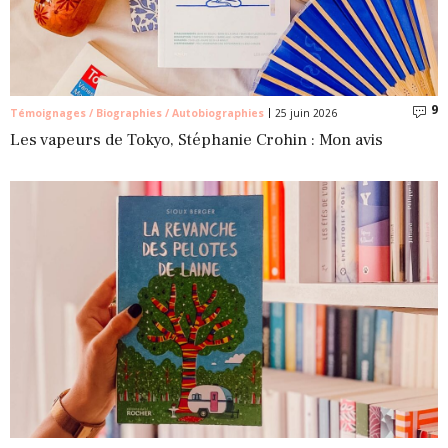
9
C
Témoignages / Biographies / Autobiographies
25 juin 2026
Les vapeurs de Tokyo, Stéphanie Crohin : Mon avis