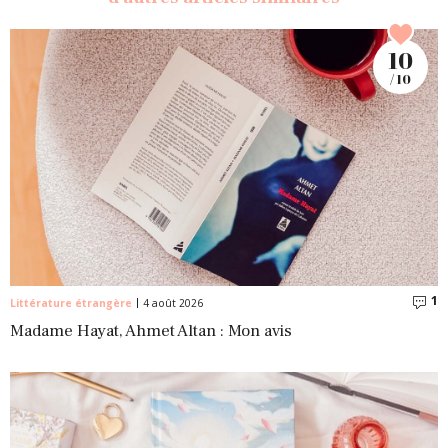
10
/ 10
1
C
Littérature étrangère
4 août 2026
Madame Hayat, Ahmet Altan : Mon avis