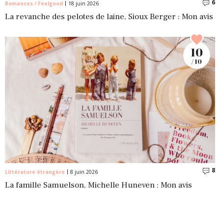
6
C
Romances / Feelgood
18 juin 2026
La revanche des pelotes de laine, Sioux Berger : Mon avis
10
/ 10
8
C
Littérature étrangère
8 juin 2026
La famille Samuelson, Michelle Huneven : Mon avis