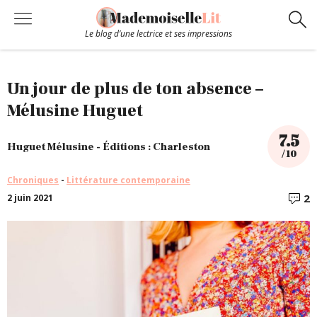
Le blog d’une lectrice et ses impressions
Chroniques
Un jour de plus de ton absence –
Mélusine Huguet
Coups de coeur
7.5
Huguet Mélusine - Éditions : Charleston
/ 10
Hors-Série
Chroniques
-
Littérature contemporaine
2
2 juin 2021
C
Bibliothèque
Contact