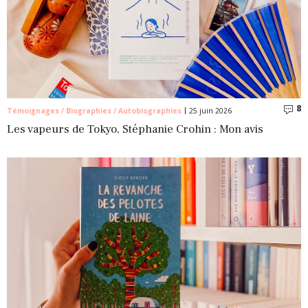
8
C
Témoignages / Biographies / Autobiographies
25 juin 2026
Les vapeurs de Tokyo, Stéphanie Crohin : Mon avis