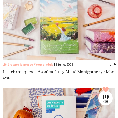
4
C
Littérature jeunesse / Young adult
5 juillet 2026
Les chroniques d’Avonlea, Lucy Maud Montgomery : Mon
avis
10
/ 10