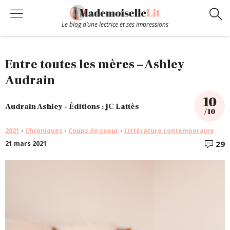
Le blog d’une lectrice et ses impressions
Chroniques
Entre toutes les mères – Ashley
Audrain
Coups de coeur
10
Audrain Ashley - Éditions : JC Lattès
/ 10
Hors-Série
2021
-
Chroniques
-
Coups de coeur
-
Littérature contemporaine
29
21 mars 2021
C
Bibliothèque
Contact