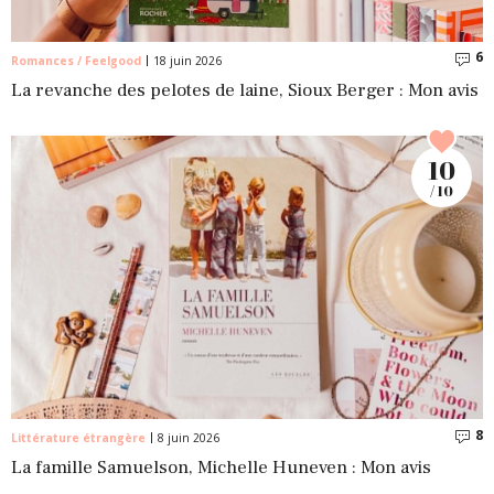
6
C
Romances / Feelgood
18 juin 2026
La revanche des pelotes de laine, Sioux Berger : Mon avis
10
/ 10
8
C
Littérature étrangère
8 juin 2026
La famille Samuelson, Michelle Huneven : Mon avis