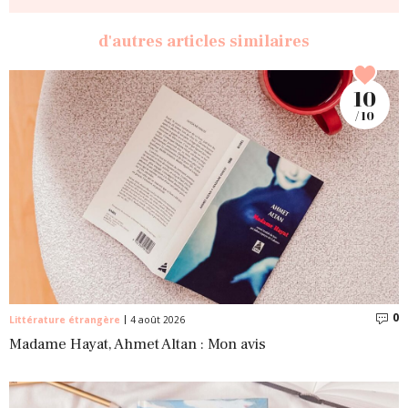
d'autres articles similaires
10
/ 10
0
C
Littérature étrangère
4 août 2026
Madame Hayat, Ahmet Altan : Mon avis