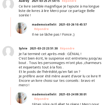
Audrey
2021-03-25 21:54:15
Répondre
Ce livre semble magnifique Je l'ajoute à ma longue
liste de livres à lire Merci pour ce partage Belle
soirée !
mademoisellelit
2021-03-26 10:45:57
Répondre
Il ne se lâche pas ! Fonce ;)
Sylvie
2021-03-23 23:51:30
Répondre
Je l’ai terminé cet après-midi : GÉNIAL !
C’est bien écrit, le suspense est entretenu jusqu’au
bout . Tous les personnages m’ont plus ,charmeurs
et inquietants tout à la fois .
Et le poids de l’hérédité,qu’en fait on ?
Je préfère avoir été mère avant d’avoir lu ce livre !!!
Encore un livre choisi sur tes conseils : bravo et
merci !
mademoisellelit
2021-03-24 09:30:01
Répondre
J'étais sûre qu'il allait te plaire ! Merci pour