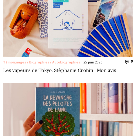
9
C
Témoignages / Biographies / Autobiographies
25 juin 2026
Les vapeurs de Tokyo, Stéphanie Crohin : Mon avis