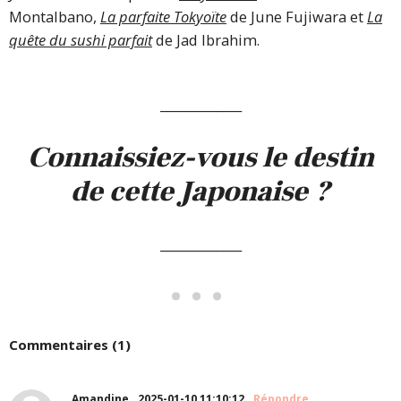
Montalbano,
La parfaite Tokyoïte
de June Fujiwara et
La
quête du sushi parfait
de Jad Ibrahim.
_____________
Connaissiez-vous le destin
de cette Japonaise ?
_____________
Commentaires (1)
Amandine
2025-01-10 11:10:12
Répondre