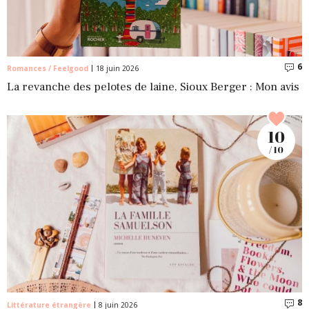
6
C
Romances / Feelgood
18 juin 2026
La revanche des pelotes de laine, Sioux Berger : Mon avis
10
/ 10
8
C
Littérature étrangère
8 juin 2026