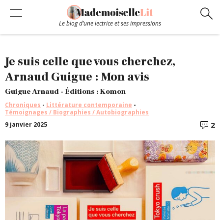
Le blog d’une lectrice et ses impressions
Chroniques
Je suis celle que vous cherchez,
Arnaud Guigue : Mon avis
Coups de coeur
Guigue Arnaud - Éditions : Komon
Chroniques
-
Littérature contemporaine
-
Hors-Série
Témoignages / Biographies / Autobiographies
2
9 janvier 2025
C
Bibliothèque
Contact