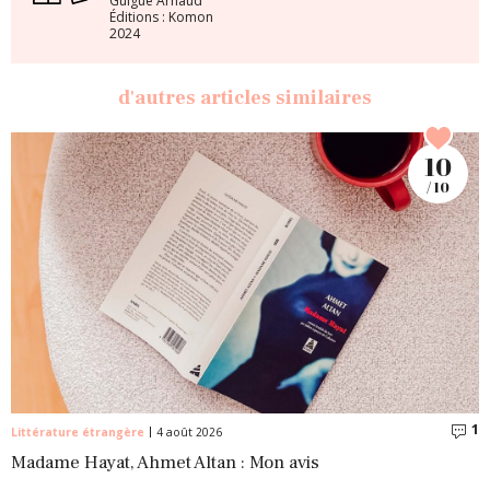
Guigue Arnaud
Éditions : Komon
2024
d'autres articles similaires
10
/ 10
1
C
Littérature étrangère
4 août 2026
Madame Hayat, Ahmet Altan : Mon avis