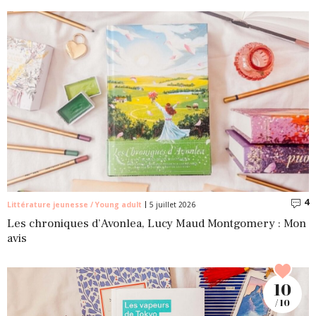
4
C
Littérature jeunesse / Young adult
5 juillet 2026
Les chroniques d’Avonlea, Lucy Maud Montgomery : Mon
avis
10
/ 10