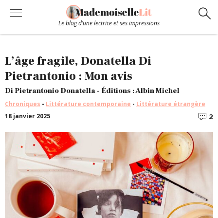
Le blog d’une lectrice et ses impressions
Chroniques
L’âge fragile, Donatella Di
Pietrantonio : Mon avis
Coups de coeur
Di Pietrantonio Donatella - Éditions : Albin Michel
Chroniques
-
Littérature contemporaine
-
Littérature étrangère
Hors-Série
2
18 janvier 2025
C
Bibliothèque
Contact