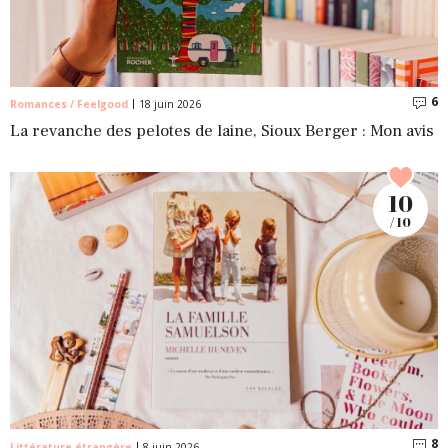
6
C
Romances / Feelgood
18 juin 2026
La revanche des pelotes de laine, Sioux Berger : Mon avis
10
/ 10
8
C
Littérature étrangère
8 juin 2026