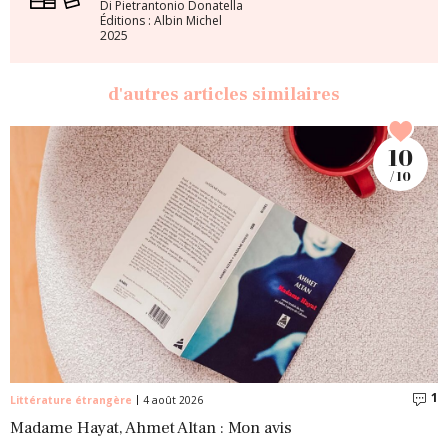
Di Pietrantonio Donatella
Éditions : Albin Michel
2025
d'autres articles similaires
10
/ 10
1
C
Littérature étrangère
4 août 2026
Madame Hayat, Ahmet Altan : Mon avis