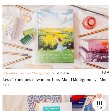
4
C
Littérature jeunesse / Young adult
5 juillet 2026
Les chroniques d’Avonlea, Lucy Maud Montgomery : Mon
avis
10
/ 10