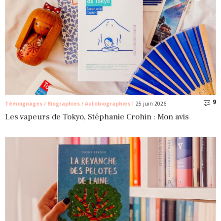
9
C
Témoignages / Biographies / Autobiographies
25 juin 2026
Les vapeurs de Tokyo, Stéphanie Crohin : Mon avis