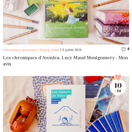
4
C
Littérature jeunesse / Young adult
5 juillet 2026
Les chroniques d’Avonlea, Lucy Maud Montgomery : Mon
avis
10
/ 10