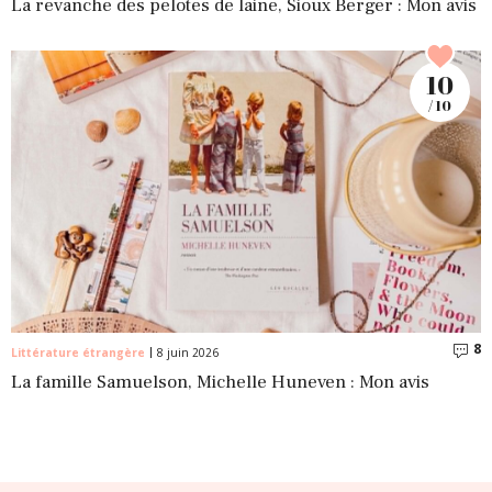
La revanche des pelotes de laine, Sioux Berger : Mon avis
10
/ 10
8
C
Littérature étrangère
8 juin 2026
La famille Samuelson, Michelle Huneven : Mon avis