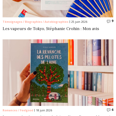
9
C
Témoignages / Biographies / Autobiographies
25 juin 2026
Les vapeurs de Tokyo, Stéphanie Crohin : Mon avis
6
C
Romances / Feelgood
18 juin 2026