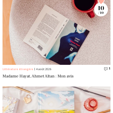
10
/ 10
1
C
Littérature étrangère
4 août 2026
Madame Hayat, Ahmet Altan : Mon avis