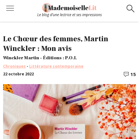
Le blog d’une lectrice et ses impressions
Chroniques
Le Chœur des femmes, Martin
Winckler : Mon avis
Coups de coeur
Winckler Martin - Éditions : P.O.L
Chroniques
-
Littérature contemporaine
Hors-Série
15
22 octobre 2022
C
Bibliothèque
Contact