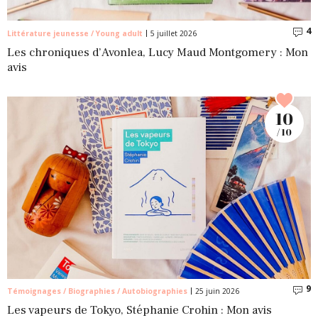
4
C
Littérature jeunesse / Young adult
5 juillet 2026
Les chroniques d’Avonlea, Lucy Maud Montgomery : Mon
avis
10
/ 10
9
C
Témoignages / Biographies / Autobiographies
25 juin 2026
Les vapeurs de Tokyo, Stéphanie Crohin : Mon avis