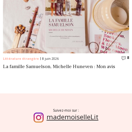
8
C
Littérature étrangère
8 juin 2026
La famille Samuelson, Michelle Huneven : Mon avis
Suivez-moi sur :
mademoiselleLit