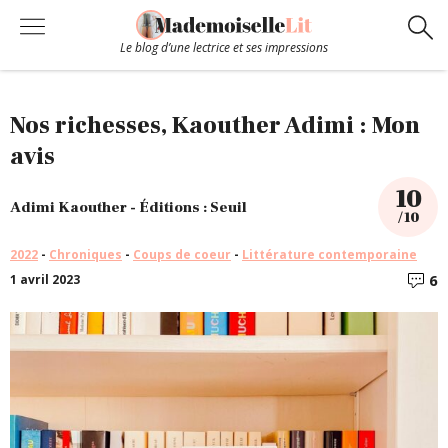
Le blog d’une lectrice et ses impressions
Chroniques
Nos richesses, Kaouther Adimi : Mon
avis
Coups de coeur
10
Adimi Kaouther - Éditions : Seuil
/ 10
Hors-Série
2022
-
Chroniques
-
Coups de coeur
-
Littérature contemporaine
6
1 avril 2023
C
Bibliothèque
Contact