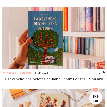
6
C
Romances / Feelgood
18 juin 2026
La revanche des pelotes de laine, Sioux Berger : Mon avis
10
/ 10