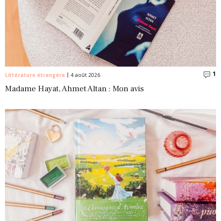
1
C
Littérature étrangère
4 août 2026
Madame Hayat, Ahmet Altan : Mon avis