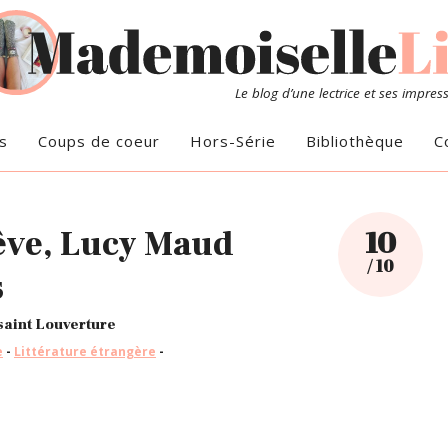
Le blog d’une lectrice et ses impres
s
Coups de coeur
Hors-Série
Bibliothèque
C
rêve, Lucy Maud
10
/ 10
s
saint Louverture
e
-
Littérature étrangère
-