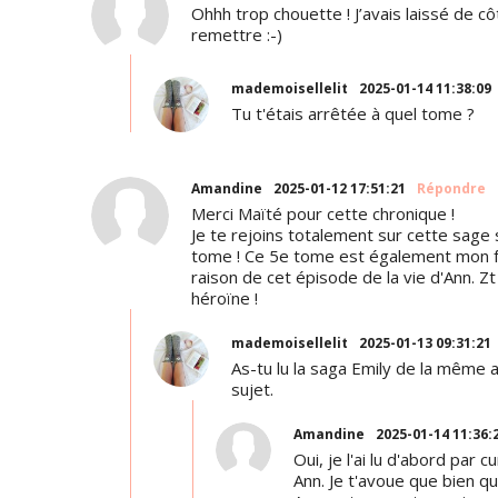
Ohhh trop chouette ! J’avais laissé de 
remettre :-)
mademoisellelit
2025-01-14 11:38:09
Tu t'étais arrêtée à quel tome ?
Amandine
2025-01-12 17:51:21
Répondre
Merci Maïté pour cette chronique !
Je te rejoins totalement sur cette sage s
tome ! Ce 5e tome est également mon fav
raison de cet épisode de la vie d'Ann. 
héroïne !
mademoisellelit
2025-01-13 09:31:21
As-tu lu la saga Emily de la même a
sujet.
Amandine
2025-01-14 11:36:
Oui, je l'ai lu d'abord par 
Ann. Je t'avoue que bien qu