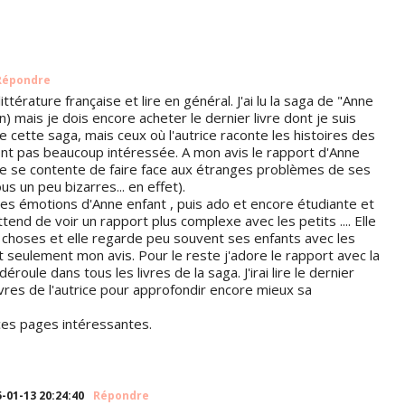
Répondre
littérature française et lire en général. J'ai lu la saga de "Anne
en) mais je dois encore acheter le dernier livre dont je suis
 de cette saga, mais ceux où l'autrice raconte les histoires des
ont pas beaucoup intéressée. A mon avis le rapport d'Anne
le se contente de faire face aux étranges problèmes de ses
ous un peu bizarres... en effet).
 des émotions d'Anne enfant , puis ado et encore étudiante et
ttend de voir un rapport plus complexe avec les petits .... Elle
 choses et elle regarde peu souvent ses enfants avec les
st seulement mon avis. Pour le reste j'adore le rapport avec la
roule dans tous les livres de la saga. J'irai lire le dernier
 livres de l'autrice pour approfondir encore mieux sa
ces pages intéressantes.
-01-13 20:24:40
Répondre