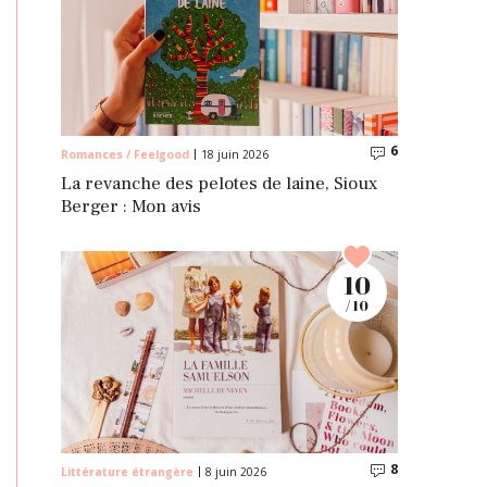
6
Commentaire
Romances / Feelgood
18 juin 2026
La revanche des pelotes de laine, Sioux
Berger : Mon avis
10
/ 10
8
Commentaire
Littérature étrangère
8 juin 2026