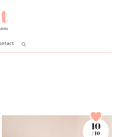
sions
ontact
10
/ 10