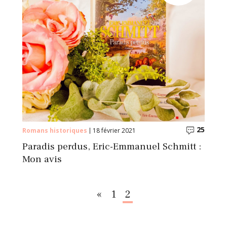
25
Commentaires
Comme
Romans historiques
18 février 2021
Paradis perdus, Eric-Emmanuel Schmitt :
Mon avis
«
1
2
Précédent