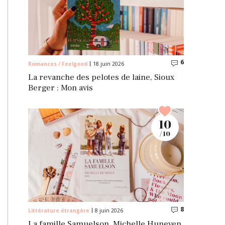
6
Commentaire
Romances / Feelgood
18 juin 2026
La revanche des pelotes de laine, Sioux
Berger : Mon avis
10
/ 10
8
Commentaire
Littérature étrangère
8 juin 2026
La famille Samuelson, Michelle Huneven