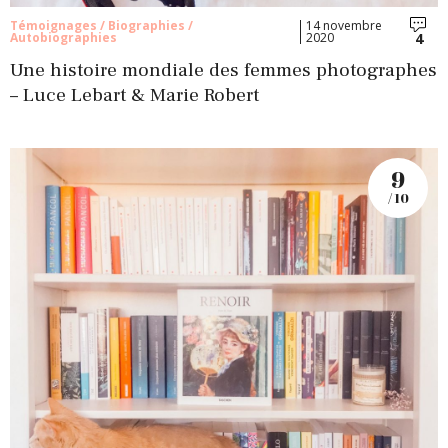
Témoignages / Biographies /
14 novembre
4
Autobiographies
2020
Com
Une histoire mondiale des femmes photographes
– Luce Lebart & Marie Robert
9
/ 10