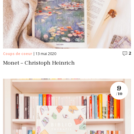
2
C
Coups de coeur
13 mai 2020
Monet – Christoph Heinrich
9
/ 10