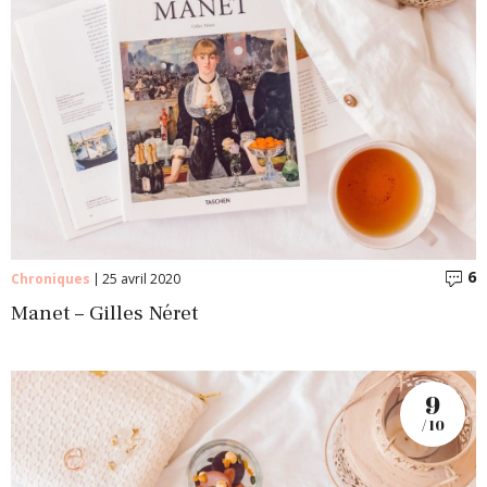
6
C
Chroniques
25 avril 2020
Manet – Gilles Néret
9
/ 10