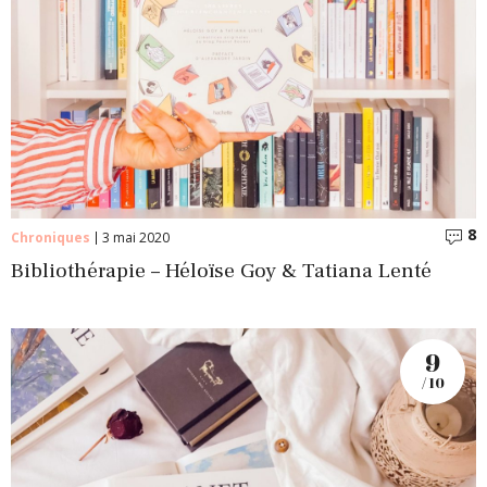
8
C
Chroniques
3 mai 2020
Bibliothérapie – Héloïse Goy & Tatiana Lenté
9
/ 10