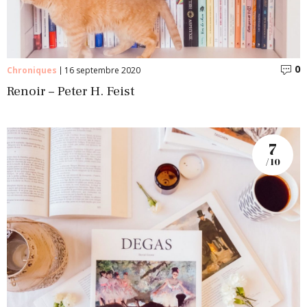
0
C
Chroniques
16 septembre 2020
Renoir – Peter H. Feist
7
/ 10