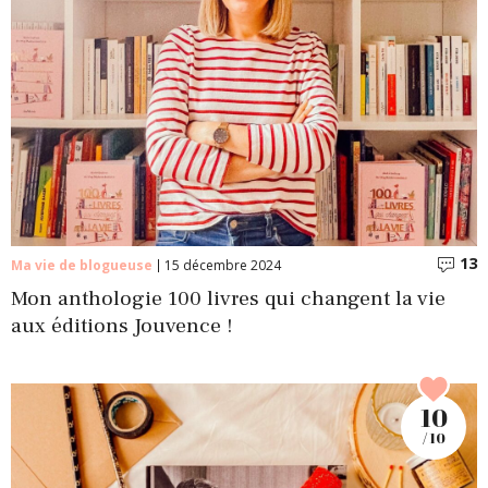
13
C
Ma vie de blogueuse
15 décembre 2024
Mon anthologie 100 livres qui changent la vie
aux éditions Jouvence !
10
/ 10