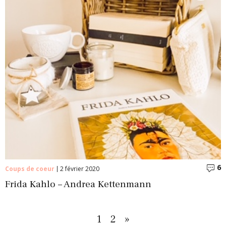
6
C
Coups de coeur
2 février 2020
Frida Kahlo – Andrea Kettenmann
1
2
»
Suivant