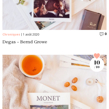
0
C
Chroniques
1 août 2020
Degas – Bernd Growe
10
/ 10