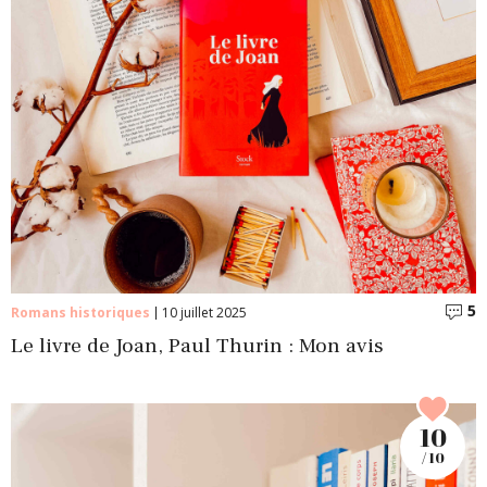
5
C
Romans historiques
10 juillet 2025
Le livre de Joan, Paul Thurin : Mon avis
10
/ 10