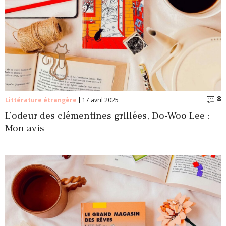
8
C
Littérature étrangère
17 avril 2025
L’odeur des clémentines grillées, Do-Woo Lee :
Mon avis