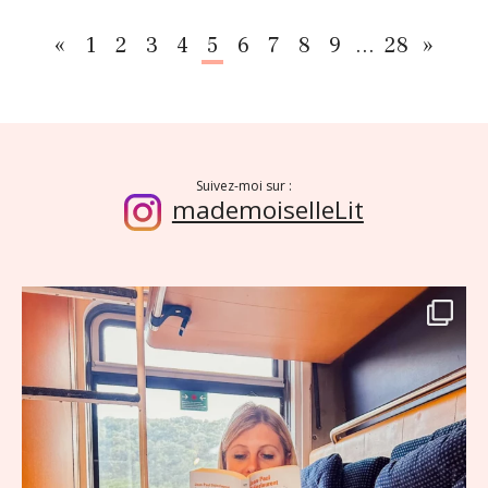
«
1
2
3
4
5
6
7
8
9
…
28
»
Précédent
Suiv
Suivez-moi sur :
mademoiselleLit