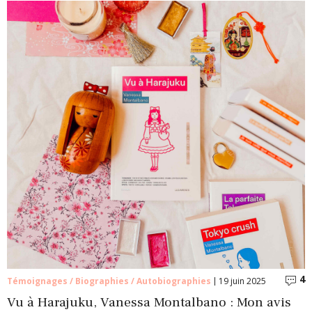
4
C
Témoignages / Biographies / Autobiographies
19 juin 2025
Vu à Harajuku, Vanessa Montalbano : Mon avis