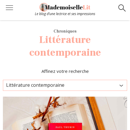
Le blog d’une lectrice et ses impressions
Chroniques
Chroniques
Littérature
Coups de coeur
contemporaine
Hors-Série
Affinez votre recherche
Bibliothèque
Contact