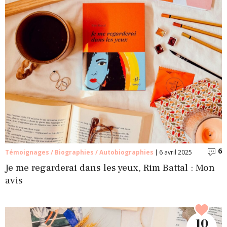
6
C
Témoignages / Biographies / Autobiographies
6 avril 2025
Je me regarderai dans les yeux, Rim Battal : Mon
avis
10