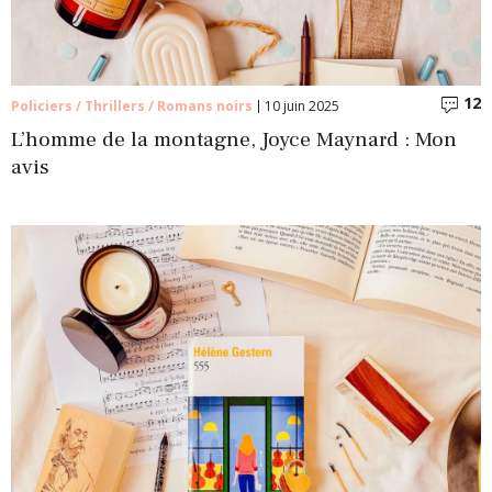
12
C
Policiers / Thrillers / Romans noirs
10 juin 2025
L’homme de la montagne, Joyce Maynard : Mon
avis