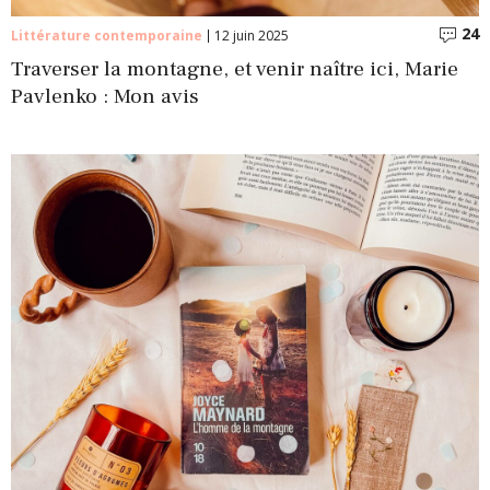
24
C
Littérature contemporaine
12 juin 2025
Traverser la montagne, et venir naître ici, Marie
Pavlenko : Mon avis