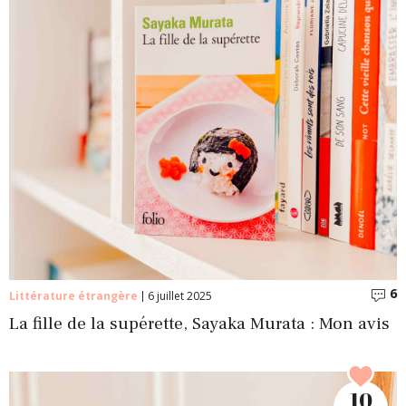
6
C
Littérature étrangère
6 juillet 2025
La fille de la supérette, Sayaka Murata : Mon avis
10