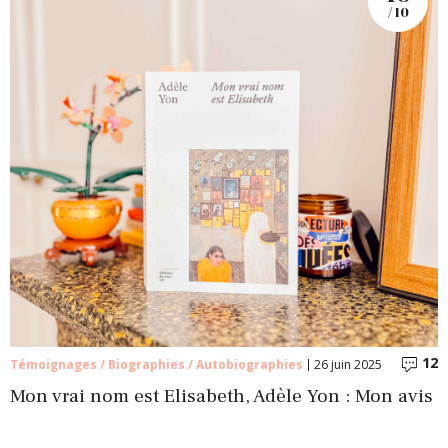
/ 10
12
C
Témoignages / Biographies / Autobiographies
26 juin 2025
Mon vrai nom est Elisabeth, Adèle Yon : Mon avis