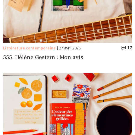
17
C
Littérature contemporaine
27 avril 2025
555, Hélène Gestern : Mon avis