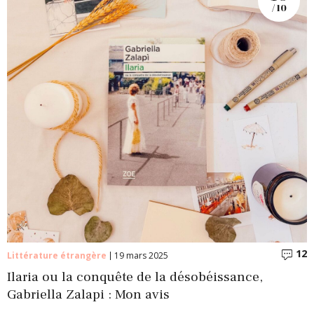
/ 10
12
C
Littérature étrangère
19 mars 2025
Ilaria ou la conquête de la désobéissance,
Gabriella Zalapi : Mon avis