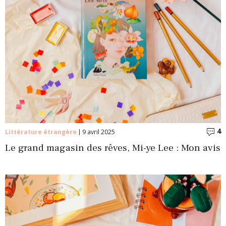
4
C
Littérature étrangère
9 avril 2025
Le grand magasin des rêves, Mi-ye Lee : Mon avis